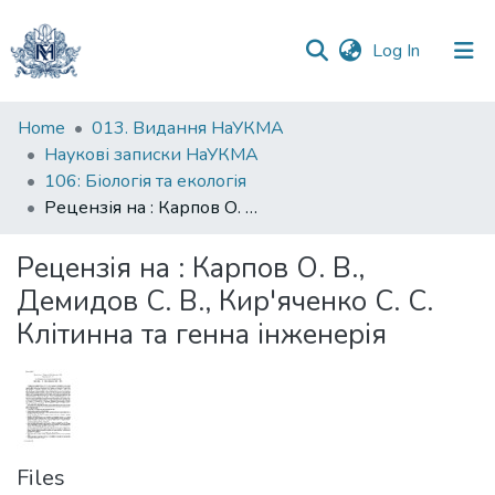
(current)
Log In
Communities
Home
013. Видання НаУКМА
&
Наукові записки НаУКМА
Collections
106: Біологія та екологія
Рецензія на : Карпов О. В., Демидов С. В., Кир'яченко С. С. Клітинна та генна інженерія
All of DSpace
Рецензія на : Карпов О. В.,
Statistics
Демидов С. В., Кир'яченко С. С.
Клітинна та генна інженерія
Files