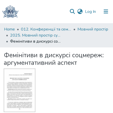
(current)
Log In
Communities
Home
012. Конференції та семінари НаУКМА
Мовний простір
&
2025. Мовний простір сучасного світу : тези доповідей ІХ Всеукраїнської науково-практичної конференції студентів, аспірантів і молодих учених, 30 травня 2025 р.
Collections
Фемінітиви в дискурсі соцмереж: аргументативний аспект
All of DSpace
Фемінітиви в дискурсі соцмереж:
аргументативний аспект
Statistics