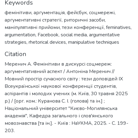
Keywords
фемінітиви
,
аргументація
,
фейсбук
,
соцмережі
,
аргументативні стратегії
,
риторичні засоби
,
маніпулятивні прийоми
,
тези конференції
,
feminatives
,
argumentation
,
Facebook
,
social media
,
argumentative
strategies
,
rhetorical devices
,
manipulative techniques
Citation
Меренич А. Фемінітиви в дискурсі соцмереж:
аргументативний аспект / Антоніна Меренич //
Мовний простір сучасного світу : тези доповідей ІХ
Всеукраїнської наукової конференції студентів,
аспірантів і молодих учених (м. Київ, 30 травня 2025
р.) / [орг. ком.: Куранова С. І. (голова) та ін.] ;
Національний університет "Києво-Могилянська
академія", Кафедра загального і слов'янського
мовознавства [та ін.]. - Київ : НаУКМА, 2025. - C. 199-
203.