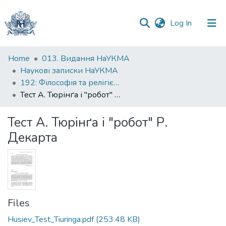
(current)
Log In
Communities
Home
013. Видання НаУКМА
&
Наукові записки НаУКМА
Collections
192: Філософія та релігієзнавство
Тест А. Тюрінґа і "робот" Р. Декарта
All of DSpace
Тест А. Тюрінґа і "робот" Р.
Statistics
Декарта
Files
Husiev_Test_Tiuringa.pdf
(253.48 KB)