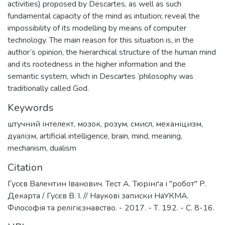
activities) proposed by Descartes, as well as such
fundamental capacity of the mind as intuition; reveal the
impossibility of its modelling by means of computer
technology. The main reason for this situation is, in the
author’s opinion, the hierarchical structure of the human mind
and its rootedness in the higher information and the
semantic system, which in Descartes ’philosophy was
traditionally called God.
Keywords
штучний інтелект
,
мозок
,
розум
,
смисл
,
механіцизм
,
дуалізм
,
artificial intelligence
,
brain
,
mind
,
meaning
,
mechanism
,
dualism
Citation
Гусєв Валентин Іванович. Тест А. Тюрінґа і "робот" Р.
Декарта / Гусєв В. І. // Наукові записки НаУКМА.
Філософія та релігієзнавство. - 2017. - Т. 192. - С. 8-16.