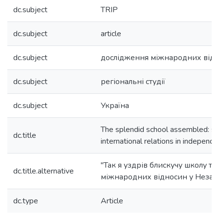
dc.subject
TRIP
dc.subject
article
dc.subject
дослідження міжнародних від
dc.subject
регіональні студії
dc.subject
Україна
The splendid school assembled: stu
dc.title
international relations in independ
"Так я уздрів блискучу школу та
dc.title.alternative
міжнародних відносин у Незале
dc.type
Article