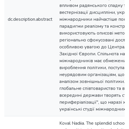
впливом радянського спадку та 
вестернізації дисципліни, украї
dc.description.abstract
міжнародники найчастіше покл
парадигми реалізму та конструк
використовують описові метод
регіонально сфокусовані дослі
особливою увагою до Централь
Західної Європи. Спільнота нау
міжнародників має обмежений
вироблення політики, поступаю
неурядовим організаціям, що 
аналізом зовнішньої політики. Б
глобальне співтовариство та вт
всередині держави творять ста
периферіалізації", що наразі х
українські студії міжнародних 
Koval Nadiia. The splendid school