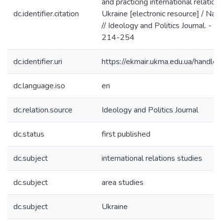
and practicing international relatio
dc.identifier.citation
Ukraine [electronic resource] / Nad
// Ideology and Politics Journal. - 
214-254
dc.identifier.uri
https://ekmair.ukma.edu.ua/han
dc.language.iso
en
dc.relation.source
Ideology and Politics Journal
dc.status
first published
dc.subject
international relations studies
dc.subject
area studies
dc.subject
Ukraine