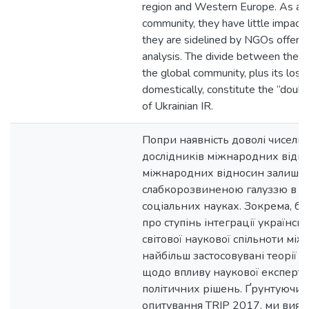
region and Western Europe. As an
community, they have little impact
they are sidelined by NGOs offerin
analysis. The divide between the Uk
the global community, plus its loss
domestically, constitute the “doubl
of Ukrainian IR.
Попри наявність доволі чисельн
дослідників міжнародних віднос
міжнародних відносин залишає
слабкорозвиненою галуззю в у
соціальних науках. Зокрема, б
про ступінь інтеграції українсь
світової наукової спільноти мі
найбільш застосовувані теорії т
щодо впливу наукової експерти
політичних рішень. Ґрунтуючис
опитування TRIP 2017, ми вияв