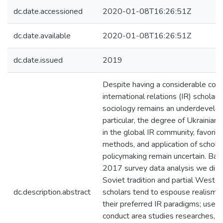
dc.date.accessioned
2020-01-08T16:26:51Z
dc.date.available
2020-01-08T16:26:51Z
dc.date.issued
2019
Despite having a considerable com
international relations (IR) scholars
sociology remains an underdevelope
particular, the degree of Ukrainian 
in the global IR community, favorit
methods, and application of scholar
policymaking remain uncertain. Ba
2017 survey data analysis we disc
Soviet tradition and partial Western
dc.description.abstract
scholars tend to espouse realism a
their preferred IR paradigms; use 
conduct area studies researches, 