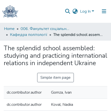
Log In
Communities
Home
006. Факультет соціальних наук і соціальних технологій
&
Кафедра політології
The splendid school assembled: studying and practicing international relations in independent Ukraine
Collections
The splendid school assembled:
All of DSpace
studying and practicing international
relations in independent Ukraine
Statistics
Simple item page
dc.contributor.author
Gomza, Ivan
dc.contributor.author
Koval, Nadiia