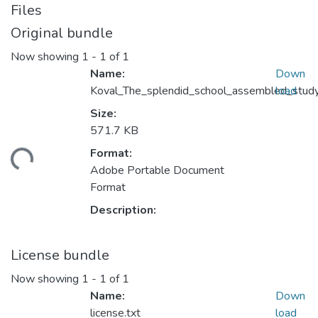
Files
Original bundle
Now showing
1 - 1 of 1
Name:
Down
Koval_The_splendid_school_assembled_study
load
Size:
571.7 KB
Format:
ding...
Adobe Portable Document
Format
Description:
License bundle
Now showing
1 - 1 of 1
Name:
Down
license.txt
load