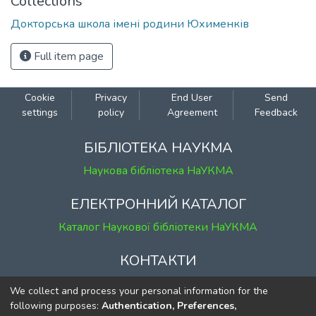
Collections
Докторська школа імені родини Юхименків
Full item page
Cookie
Privacy
End User
Send
settings
policy
Agreement
Feedback
БІБЛІОТЕКА НАУКМА
Наукова бібліотека НаУКМА
ЕЛЕКТРОННИЙ КАТАЛОГ
Каталог Наукової бібліотеки НаУКМА
КОНТАКТИ
м. Київ, вул. Григорія Сковороди, 2
We collect and process your personal information for the
к. 1, к. 120
following purposes:
Authentication, Preferences,