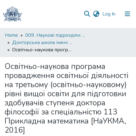
(current)
Log In
Communities
Home
009. Наукові підрозділи НаУКМА
&
Докторська школа імені родини Юхименків
Collections
Освітньо-наукова програма провадження освітньої діяльності на третьому (освітньо-науковому) рівні вищої освіти для підготовки здобувачів ступеня доктора філософії за спеціальністю 113 Прикладна математика [НаУКМА, 2016]
All of DSpace
Освітньо-наукова програма
провадження освітньої діяльності
Statistics
на третьому (освітньо-науковому)
рівні вищої освіти для підготовки
здобувачів ступеня доктора
філософії за спеціальністю 113
Прикладна математика [НаУКМА,
2016]