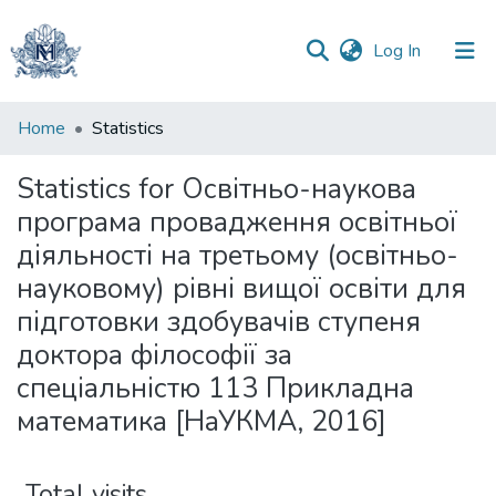
(current)
Log In
Communities
Home
Statistics
&
Collections
Statistics for Освітньо-наукова
програма провадження освітньої
All of DSpace
діяльності на третьому (освітньо-
науковому) рівні вищої освіти для
підготовки здобувачів ступеня
доктора філософії за
спеціальністю 113 Прикладна
математика [НаУКМА, 2016]
Total visits