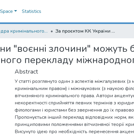
DSpace
Statistics
Кафедра кримінального та кримінального процесуального права
За проєктом КК України "воєнні злочини" можуть бути "випадковими": помилка на тлі офіційного перекладу міжнародного договору
ни "воєнні злочини" можуть 
ійного перекладу міжнародно
Abstract
У статті розглянуто один з аспектів міжгалузевих (
кримінальним правом) і міжнаукових (з наукою філо
вітчизняного кримінального права. Автори акценту
некоректності сприйняття певних термінів з юриди
філологами і юристами без звернення до їх правової 
Пропонується інший переклад відповідних норм, як
принциповими положеннями вітчизняної теорії кри
Висунуто ідею про необхідність перенесення акцент