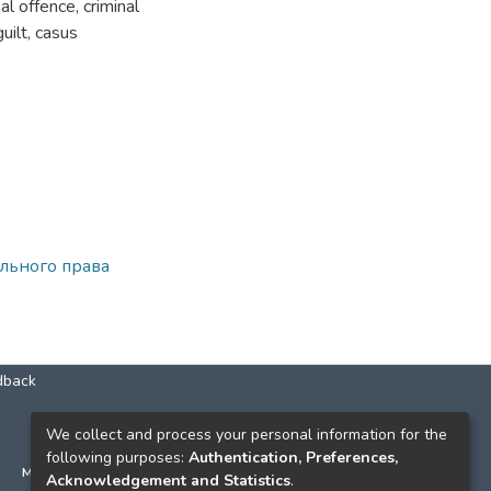
nal offence
,
criminal
guilt
,
casus
льного права
dback
КОНТАКТИ
We collect and process your personal information for the
following purposes:
Authentication, Preferences,
м. Київ, вул. Григорія Сковороди, 2
Acknowledgement and Statistics
.