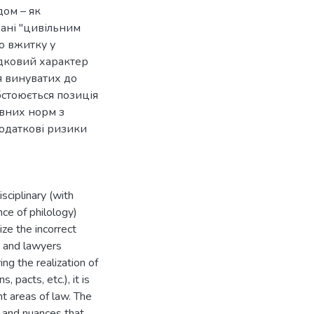
дом – як
дані "цивільним
о вжитку у
адковий характер
я винуватих до
бстоюється позиція
вних норм з
додаткові ризики
sciplinary (with
ence of philology)
ze the incorrect
s and lawyers
ng the realization of
, pacts, etc.), it is
nt areas of law. The
s and nuances that