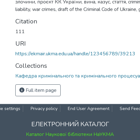
злочини
,
проєкт КК України
,
вина
,
казус
,
стаття
,
crimi
liability
,
war crimes
,
draft of the Criminal Code of Ukraine
,
Citation
111
URI
https://ekmair.ukma.edu.ua/handle/123456789/39213
Collections
Кафедра кримінального та кримінального процесуа
Full item page
e settings
Privacy policy
End User Agreement
Send Fee
ЕЛЕКТРОННИЙ КАТАЛОГ
Каталог Наукової бібліотеки НаУКМА