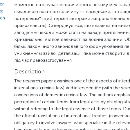
ien
моментів на існування причинного зв’язку між напа
ka
складовою воєнного злочину – і наслідками, що зав
doh
потерпілим" (цей термін авторами запропоновано д
правознавстві). Стверджується, що вказівка на вип
заподіяння шкоди може стати на заваді притягненн
кримінальної відповідальності за воєнні злочини. О
більш лаконічного законодавчого формулювання пе
уникненням зайвої деталізації, яка може створити 
під час правозастосування.
Description
The research paper examines one of the aspects of interdi
international criminal law) and interscientific (with the sci
connections of domestic criminal law. The authors emphasi
perception of certain terms from legal acts by philologist
without referring to the legal essence of those terms. Duri
the official translations of international treaties (conventions
obligatory to involve lawyers who specialize in the releva
language of law is extremely specific; it contains context