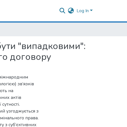
Log In
бути "випадковими":
го договору
з міжнародним
логією) зв’язків
ють на
чних актів
сутності.
ий узгоджується з
мінального права.
у з суб’єктивних