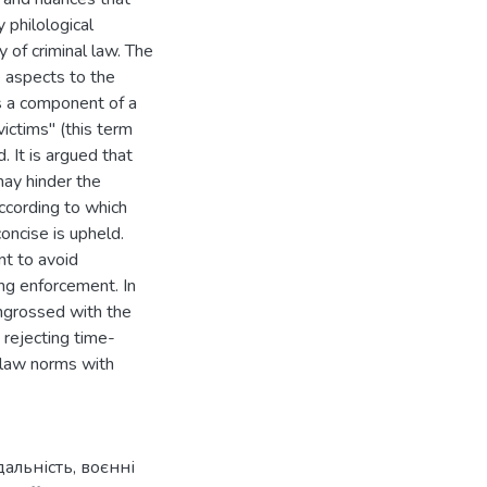
y philological
 of criminal law. The
e aspects to the
s a component of a
ictims" (this term
. It is argued that
may hinder the
according to which
oncise is upheld.
nt to avoid
ing enforcement. In
engrossed with the
, rejecting time-
l law norms with
дальність
,
воєнні