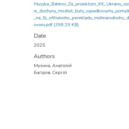
Muzyka_Bahirov_Za_proiektom_KK_Ukrainy_vo
ni_zlochyny_mozhut_buty_vypadkovymy_pomyl
_na_tli_ofitsiinoho_perekladu_mizhnarodnoho_
ovoru.pdf
(398.29 KB)
Date
2025
Authors
Музика, Анатолій
Багіров, Сергій