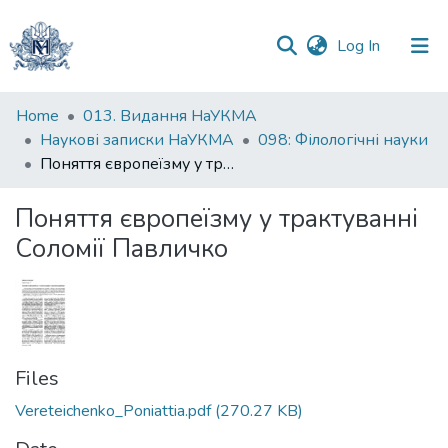
(current)
Log In
Communities
Home
013. Видання НаУКМА
&
Наукові записки НаУКМА
098: Філологічні науки
Collections
Поняття європеїзму у трактуванні Соломії Павличко
All of DSpace
Поняття європеїзму у трактуванні
Соломії Павличко
Statistics
Files
Vereteichenko_Poniattia.pdf
(270.27 KB)