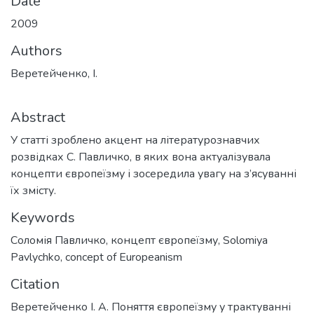
Date
2009
Authors
Веретейченко, І.
Abstract
У статті зроблено акцент на літературознавчих
розвідках С. Павличко, в яких вона актуалізувала
концепти європеїзму і зосередила увагу на з’ясуванні
їх змісту.
Keywords
Соломія Павличко
,
концепт європеїзму
,
Solomiya
Pavlychko
,
concept of Europeanism
Citation
Веретейченко І. А. Поняття європеїзму у трактуванні