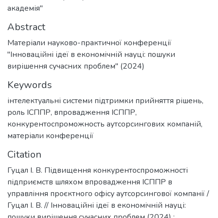
академія"
Abstract
Матеріали науково-практичної конференції
"Інноваційні ідеї в економічній науці: пошуки
вирішення сучасних проблем" (2024)
Keywords
інтелектуальні системи підтримки прийняття рішень
,
роль ІСППР
,
впровадження ІСППР
,
конкурентоспроможность аутсорсингових компаній
,
матеріали конференції
Citation
Гуцал І. В. Підвищення конкурентоспроможності
підприємств шляхом впровадження ІСППР в
управління проєктного офісу аутсорсингової компанії /
Гуцал І. В. // Інноваційні ідеї в економічній науці:
пошуки вирішення сучасних проблем (2024) :