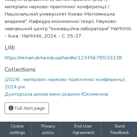
матеріали науково-практичної конференції /
Національний університет Києво-Могилянська
академія", Кафедра економічної теорії, Науково-
навчальний центр "Інноваційна лабораторія" НаУКМА.
- Київ : НаУКМА, 2024. - C. 35-37.
URI
https://ekmair.ukma.edu.ua/handle/123456789/33238
Collections
(2024) : матеріали науково-практичної конференції,
2024 рік
Докторська школа імені родини Юхименків
Full item page
Cookie
Privacy
End User
Send
settings
policy
Agreement
Feedback