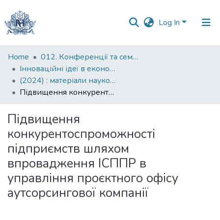
Log In
Communities
Home
012. Конференції та семінари НаУКМА
&
Інноваційні ідеї в економічній науці: пошуки вирішення сучасних проблем: матеріали науково-практичної конференції
Collections
(2024) : матеріали науково-практичної конференції, 2024 рік
Підвищення конкурентоспроможності підприємств шляхом впровадження ІСППР в управління проєктного офісу аутсорсингової компанії
All of DSpace
Підвищення
Statistics
конкурентоспроможності
підприємств шляхом
впровадження ІСППР в
управління проєктного офісу
аутсорсингової компанії