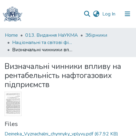
(current)
Log In
Communities
Home
013. Видання НаУКМА
Збірники
&
Національні та світові фінансово-економічні системи в умовах сучасних викликів : матеріали Міжнародної науково-практичної конференції студентів, аспірантів та молодих вчених (м. Київ, 23 січня 2019 р.)
Collections
Визначальні чинники впливу на рентабельність нафтогазових підприємств
All of DSpace
Визначальні чинники впливу на
рентабельність нафтогазових
Statistics
підприємств
Files
Deineka_Vyznachalni_chynnyky_vplyvu.pdf
(67.92 KB)