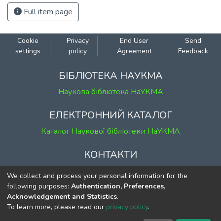
Full item page
Cookie
Privacy
End User
Send
settings
policy
Agreement
Feedback
БІБЛІОТЕКА НАУКМА
Наукова бібліотека НаУКМА
ЕЛЕКТРОННИЙ КАТАЛОГ
Каталог Наукової бібліотеки НаУКМА
КОНТАКТИ
м. Київ, вул. Григорія Сковороди, 2
We collect and process your personal information for the
к. 1, к. 120
following purposes:
Authentication, Preferences,
Acknowledgement and Statistics
.
тел.
(044) 463-69-31
To learn more, please read our
privacy policy
.
ekmair@ukma.edu.ua