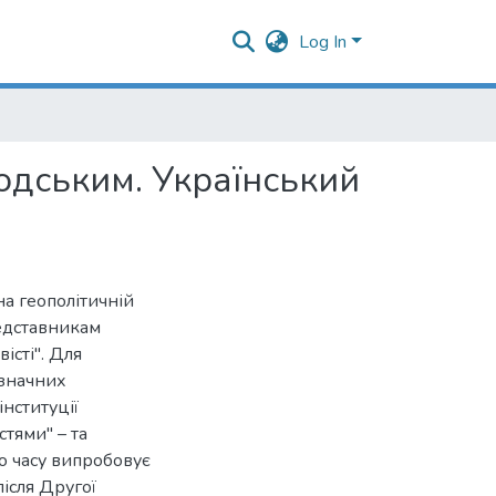
Log In
юдським. Український
на геополітичній
представникам
істі". Для
означних
інституції
тями" – та
го часу випробовує
після Другої