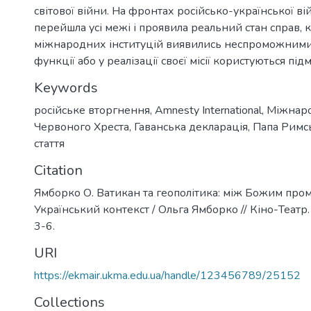
світової війни. На фронтах російсько-української в
перейшла усі межі і проявила реальний стан справ, 
міжнародних інституцій виявились неспроможними
функції або у реалізації своєї місії користуються під
Keywords
російське вторгнення
,
Аmnesty International
,
Міжнаро
Червоного Хреста
,
Гаванська декларація
,
Папа Римс
стаття
Citation
Ямборко О. Ватикан та геополітика: між Божим про
Український контекст / Ольга Ямборко // Кіно-Театр. -
3-6.
URI
https://ekmair.ukma.edu.ua/handle/123456789/25152
Collections