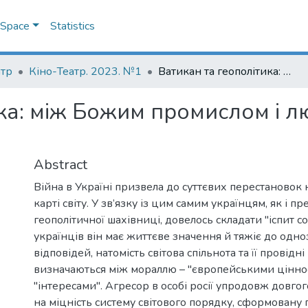
DSpace
Statistics
атр
Кіно-Театр. 2023. №1
Ватикан та геополітика: між Божим промислом і людським. Український контекст
ка: між Божим промислом і л
Abstract
Війна в Україні призвела до суттєвих перестановок 
карті світу. У зв’язку із цим самим українцям, як і 
геополітичної шахівниці, довелось складати "іспит сов
українців він має життєве значення й тяжіє до одн
відповідей, натомість світова спільнота та її провідні 
визначаються між мораллю – "європейськими ціннос
"інтересами". Агресор в особі росії упродовж довго
на міцність систему світового порядку, сформовану 