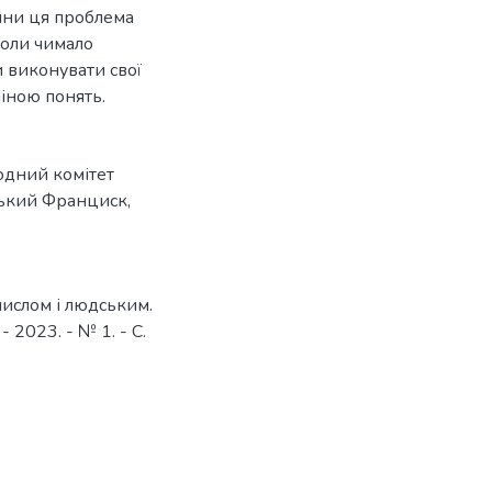
ійни ця проблема
коли чимало
 виконувати свої
міною понять.
дний комітет
ький Франциск
,
мислом і людським.
 2023. - № 1. - C.