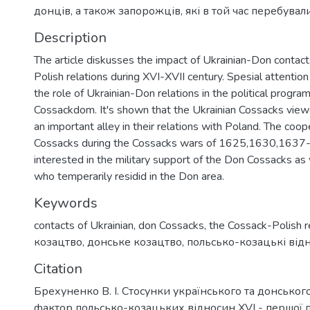
донців, а також запорожців, які в той час перебувал
Description
The article diskusses the impact of Ukrainian-Don contac
Polish relations during XVI-XVII century. Spesial attenti
the role of Ukrainian-Don relations in the political program
Cossackdom. It's shown that the Ukrainian Cossacks vie
an important alley in their relations with Poland. The coo
Cossacks during the Cossacks wars of 1625,1630,1637
interested in the military support of the Don Cossacks as 
who temperarily residid in the Don area.
Keywords
contacts of Ukrainian
,
don Cossacks
,
the Cossack-Polish r
козацтво
,
донське козацтво
,
польсько-козацькі від
Citation
Брехуненко В. І. Стосунки українського та донськог
фактор польсько-козацьких відносин XVI - першої по