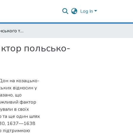
Log In
Стосунки українського та донського козацтв як фактор польсько-козацьких відносин XVI - першої половини XVII ст.
актор польсько-
-Дон на козацько-
ських відносин у
азано, що
важливий фактор
ували в своїх
ю та ще один шлях
1630, 1637—1638
ою підтримкою