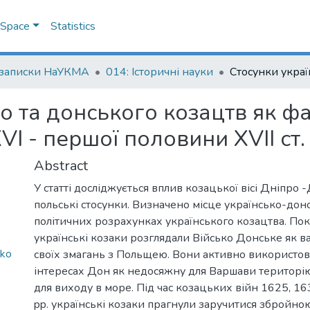
DSpace
Statistics
 записки НаУКМА
014: Історичні науки
о та донського козацтв як ф
I - першої половини XVII ст.
Abstract
У статті досліджується вплив козацької вісі Дніпро 
польські стосунки. Визначено місце українсько-дон
політичних розрахунках українського козацтва. Пок
українські козаки розглядали Військо Донське як 
'ko
своїх змагань з Польщею. Вони активно використов
інтересах Дон як недосяжну для Варшави територі
для виходу в море. Під час козацьких війн 1625, 
pp. українські козаки прагнули заручитися збройн