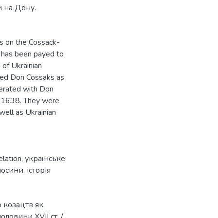
и на Дону.
ts on the Cossack-
on has been payed to
 of Ukrainian
wed Don Cossaks as
perated with Don
-1638. They were
well as Ukrainian
elation
,
українське
носини
,
історія
о козацтв як
ловини XVII ст. /