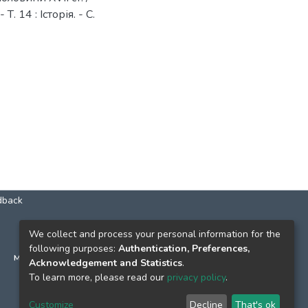
. 14 : Історія. - C.
dback
КОНТАКТИ
We collect and process your personal information for the
following purposes:
Authentication, Preferences,
м. Київ, вул. Григорія Сковороди, 2
Acknowledgement and Statistics
.
к. 1, к. 120
To learn more, please read our
privacy policy
.
тел.
(044) 463-69-31
Customize
Decline
That's ok