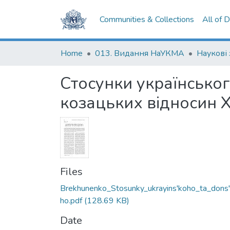
Communities & Collections
All of 
Home
013. Видання НаУКМА
Наукові
Стосунки українськог
козацьких відносин XV
Files
Brekhunenko_Stosunky_ukrayins'koho_ta_dons
ho.pdf
(128.69 KB)
Date