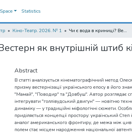
DSpace
Statistics
атр
Кіно-Театр. 2026. № 1
Чи є вода в криниці? Вестерн як внутрішній штиб кіноепосу Олеся Саніна
 Вестерн як внутрішній штиб 
Abstract
В статті аналізується кінематографічний метод Олес
призму вестернізації українського епосу в його зна
"Мамай", "Поводир" та "Довбуш". Автор розглядає 
інтегрувати "голлівудський двигун" — новітню техно
динаміку — у традиційні міфологічні сюжети. Особл
приділяється концепції простору: український Степ 
аналог американського фронтиру, де межа між циві
полем стає місцем народження національної автенти