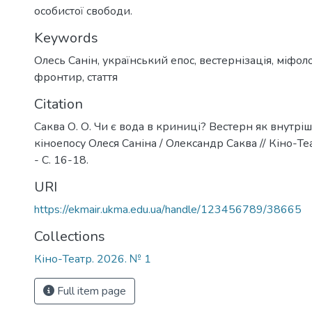
особистої свободи.
Keywords
Олесь Санін
,
український епос
,
вестернізація
,
міфоло
фронтир
,
стаття
Citation
Саква О. О. Чи є вода в криниці? Вестерн як внутрі
кіноепосу Олеся Саніна / Олександр Саква // Кіно-Теа
- C. 16-18.
URI
https://ekmair.ukma.edu.ua/handle/123456789/38665
Collections
Кіно-Театр. 2026. № 1
Full item page