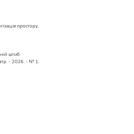
гізація простору
,
шній штиб
тр. - 2026. - № 1.