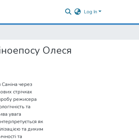
Log In
кіноепосу Олеся
я Саніна через
кових стрічках
спробу режисера
логічність та
ива увага
інтерпретується як
лізацією та диким
чності та