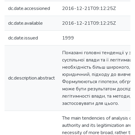
dc.date.accessioned
2016-12-21T09:12:25Z
dc.date.available
2016-12-21T09:12:25Z
dc.date.issued
1999
Показані головні тенденції у з'я
суспільної влади та її легітимац
необхідність більш широкого, 
юридичний, підходу до вивчен
dc.description.abstract
Формулюються гіпотези, обгру
може бути результатом дослід
легітимності влади, та методи, 
застосовувати для цього.
The main tendencies of analysis of
authority and its legitimization are
necessity of more broad, rather tha