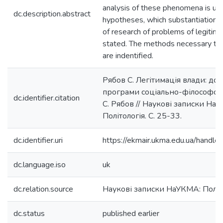
analysis of these phenomena is und
dc.description.abstract
hypotheses, which substantiation 
of research of problems of legitimac
stated. The methods necessary to 
are indentified.
Рябов С. Легітимація влади: д
програми соціально-філософсь
dc.identifier.citation
С. Рябов // Наукові записки НаУ
Політологія. С. 25-33.
dc.identifier.uri
https://ekmair.ukma.edu.ua/han
dc.language.iso
uk
dc.relation.source
Наукові записки НаУКМА: Політ
dc.status
published earlier