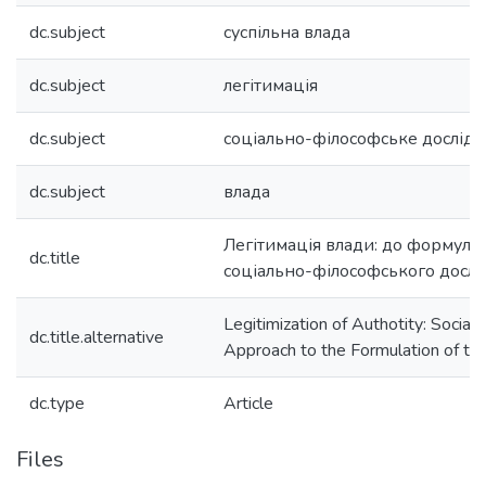
dc.subject
суспільна влада
dc.subject
легітимація
dc.subject
соціально-філософське дослід
dc.subject
влада
Легітимація влади: до формул
dc.title
соціально-філософського досл
Legitimization of Authotity: Social
dc.title.alternative
Approach to the Formulation of t
dc.type
Article
Files