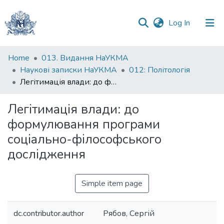
(current)
Log In
Communities
Home
013. Видання НаУКМА
&
Наукові записки НаУКМА
012: Політологія
Collections
Легітимація влади: до формулювання програми соціально-філософського дослідження
All of DSpace
Легітимація влади: до
формулювання програми
Statistics
соціально-філософського
дослідження
Simple item page
dc.contributor.author
Рябов, Сергій