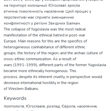
на території колишньої Югославії зросла
етнічна гомогенність населення. Цей процес у
перспективі має сприяти зменшенню
конфліктності у регіоні Західних Балкан.
The collapse of Yugoslavia was the most radical
manifestation of the ethnical hatred in post-war
Europe. Main reasons for this are the specifics of
heterogeneous coinhabitance of different ethnic
groups, the history of the region, and the archaic culture of
cross-ethnic communication. As a result of
wars (1991-1999), different parts of the former Yugoslavia
became more ethnically homogenous. This
process, despite its inherent cruelty, in perspective would
decrease international hostility in the region
of Western Balkans.
Keywords
політологія
,
Югославія
,
розпад
,
Європа
,
населення
,