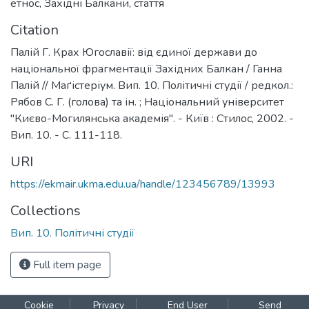
етнос
,
Західні Балкани
,
стаття
Citation
Палій Г. Крах Югославії: від єдиної держави до
національної фрагментації Західних Балкан / Ганна
Палій // Маґістеріум. Вип. 10. Політичні студії / редкол.:
Рябов С. Г. (голова) та ін. ; Національний університет
"Києво-Могилянська академія". - Київ : Стилос, 2002. -
Вип. 10. - С. 111-118.
URI
https://ekmair.ukma.edu.ua/handle/123456789/13993
Collections
Вип. 10. Політичні студії
Full item page
Cookie
Privacy
End User
Send