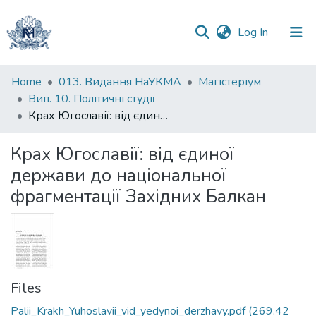
(current)
Log In
Communities
Home
013. Видання НаУКМА
Магістеріум
&
Вип. 10. Політичні студії
Collections
Крах Югославії: від єдиної держави до національної фрагментації Західних Балкан
All of DSpace
Крах Югославії: від єдиної
держави до національної
Statistics
фрагментації Західних Балкан
Files
Palii_Krakh_Yuhoslavii_vid_yedynoi_derzhavy.pdf
(269.42