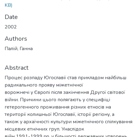
KB)
Date
2002
Authors
Палій, Ганна
Abstract
Процес розпаду Югославії став прикладом найбільш
радикального прояву міжетнічної
ворожнечі у Європі після закінчення Другої світової
війни. Причини цього полягають у специфіці
гетерогенного проживання різних етносів на
території колишньої Югославії, історії регіону, а
також у архаїчності культури міжетнічного спілкування
місцевих етнічних груп. Унаслідок
війн 1991-1999 pp. у більшості державних утворень