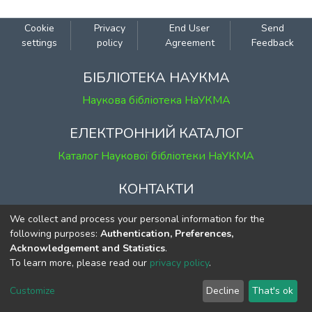
Cookie
Privacy
End User
Send
settings
policy
Agreement
Feedback
БІБЛІОТЕКА НАУКМА
Наукова бібліотека НаУКМА
ЕЛЕКТРОННИЙ КАТАЛОГ
Каталог Наукової бібліотеки НаУКМА
КОНТАКТИ
м. Київ, вул. Григорія Сковороди, 2
We collect and process your personal information for the
к. 1, к. 120
following purposes:
Authentication, Preferences,
Acknowledgement and Statistics
.
тел.
(044) 463-69-31
To learn more, please read our
privacy policy
.
ekmair@ukma.edu.ua
Customize
Decline
That's ok