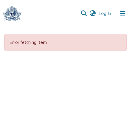
(current)
Log In
Communities
&
Error fetching item
Collections
All of DSpace
Statistics