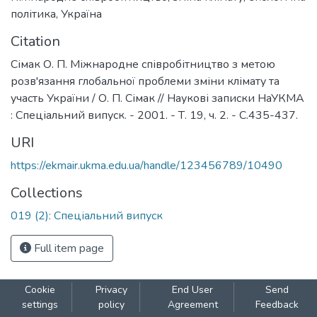
політика
,
Україна
Citation
Сімак О. П. Міжнародне співробітництво з метою
розв'язання глобальної проблеми зміни клімату та
участь України / О. П. Сімак // Наукові записки НаУКМА
: Спеціальний випуск. - 2001. - Т. 19, ч. 2. - C.435-437.
URI
https://ekmair.ukma.edu.ua/handle/123456789/10490
Collections
019 (2): Спеціальний випуск
Full item page
Cookie
Privacy
End User
Send
settings
policy
Agreement
Feedback