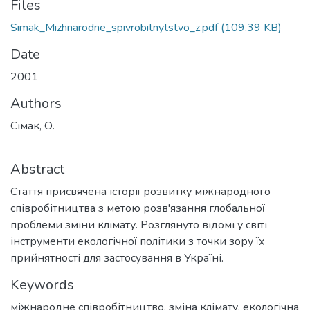
Files
Simak_Mizhnarodne_spivrobitnytstvo_z.pdf
(109.39 KB)
Date
2001
Authors
Сімак, О.
Abstract
Стаття присвячена історії розвитку міжнародного
співробітництва з метою розв'язання глобальної
проблеми зміни клімату. Розглянуто відомі у світі
інструменти екологічної політики з точки зору їх
прийнятності для застосування в Україні.
Keywords
міжнародне співробітництво
,
зміна клімату
,
екологічна