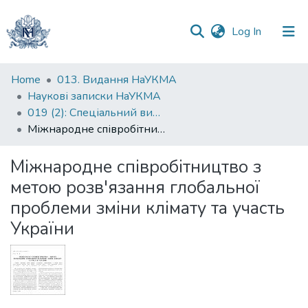
(current)
Log In
Communities
Home
013. Видання НаУКМА
&
Наукові записки НаУКМА
Collections
019 (2): Спеціальний випуск
Міжнародне співробітництво з метою розв'язання глобальної проблеми зміни клімату та участь України
All of DSpace
Міжнародне співробітництво з
Statistics
метою розв'язання глобальної
проблеми зміни клімату та участь
України