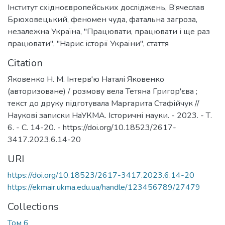
Інститут східноєвропейських досліджень
,
В’ячеслав
Брюховецький
,
феномен чуда
,
фатальна загроза
,
незалежна Україна
,
"Працювати, працювати і ще раз
працювати"
,
"Нарис історії України"
,
стаття
Citation
Яковенко Н. М. Інтерв'ю Наталі Яковенко
(авторизоване) / розмову вела Тетяна Григор'єва ;
текст до друку підготувала Маргарита Стафійчук //
Наукові записки НаУКМА. Історичні науки. - 2023. - Т.
6. - С. 14-20. - https://doi.org/10.18523/2617-
3417.2023.6.14-20
URI
https://doi.org/10.18523/2617-3417.2023.6.14-20
https://ekmair.ukma.edu.ua/handle/123456789/27479
Collections
Том 6