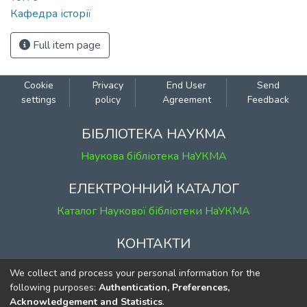
Кафедра історії
Full item page
Cookie
Privacy
End User
Send
settings
policy
Agreement
Feedback
БІБЛІОТЕКА НАУКМА
Наукова бібліотека НаУКМА
ЕЛЕКТРОННИЙ КАТАЛОГ
Каталог Наукової бібліотеки НаУКМА
КОНТАКТИ
м. Київ, вул. Григорія Сковороди, 2
We collect and process your personal information for the
к. 1, к. 120
following purposes:
Authentication, Preferences,
Acknowledgement and Statistics
.
тел.
(044) 463-69-31