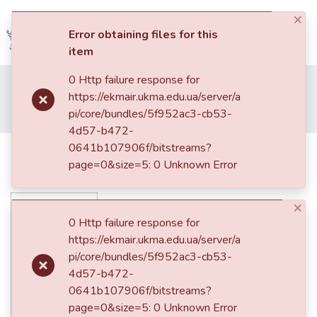
×
(current)
Log In
Error obtaining files for this
item
Communities
0 Http failure response for
Home
013. Видання НаУКМА
&
https://ekmair.ukma.edu.ua/server/a
Наукові записки НаУКМА. Історичні науки
Том 6
Collections
pi/core/bundles/5f952ac3-cb53-
Інтерв'ю Наталі Яковенко (авторизоване)
4d57-b472-
All of DSpace
0641b107906f/bitstreams?
Інтерв'ю Наталі Яковенко
page=0&size=5: 0 Unknown Error
(авторизоване)
Statistics
×
0 Http failure response for
https://ekmair.ukma.edu.ua/server/a
pi/core/bundles/5f952ac3-cb53-
4d57-b472-
0641b107906f/bitstreams?
page=0&size=5: 0 Unknown Error