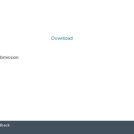
Download
ubmission
dback