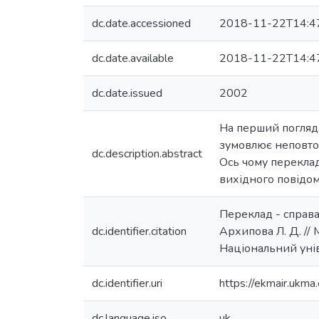
dc.date.accessioned
2018-11-22T14:4
dc.date.available
2018-11-22T14:4
dc.date.issued
2002
На перший погляд,
зумовлює неповтор
dc.description.abstract
Ось чому переклад
вихідного повідом
Переклад - справа 
dc.identifier.citation
Архипова Л. Д. // М
Національний унів
dc.identifier.uri
https://ekmair.uk
dc.language.iso
uk