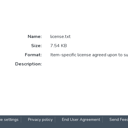
Name:
license.txt
Size:
7.54 KB
Format:
Item-specific license agreed upon to s
Description:
e settings
Privacy policy
End User Agreement
Send Fee