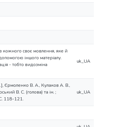
 в кожного своє мовлення, яке й
допомогою іншого матеріалу.
uk_UA
ація - тобто видозміна
, Єрмоленко В. А., Кулаков А. В.,
ький В. С. (голова) та ін. ;
uk_UA
С. 118-121.
uk_UA