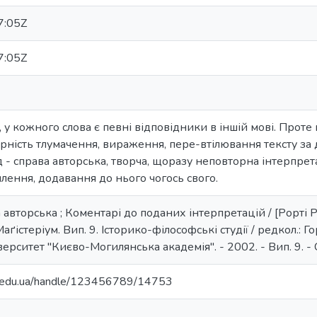
7:05Z
7:05Z
 у кожного слова є певні відповідники в іншій мові. Проте
ність тлумачення, вираження, пере-втілювання тексту за 
 - справа авторська, творча, щоразу неповторна інтерпрет
лення, додавання до нього чогось свого.
авторська ; Коментарі до поданих інтерпретацій / [Рорті Р.]
аґістеріум. Вип. 9. Історико-філософські студії / редкол.: Горс
ерситет "Києво-Могилянська академія". - 2002. - Вип. 9. - 
ma.edu.ua/handle/123456789/14753