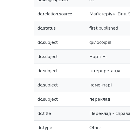
dc.relation.source
Маґістеріум. Вип. 
dc.status
first published
dc.subject
філософія
dc.subject
Рорті Р.
dc.subject
інтерпретація
dc.subject
коментарі
dc.subject
переклад
dc.title
Переклад - справа
dc.type
Other