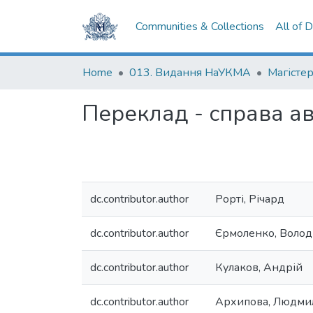
Communities & Collections
All of 
Home
013. Видання НаУКМА
Магістер
Переклад - справа ав
dc.contributor.author
Рорті, Річард
dc.contributor.author
Єрмоленко, Воло
dc.contributor.author
Кулаков, Андрій
dc.contributor.author
Архипова, Людми