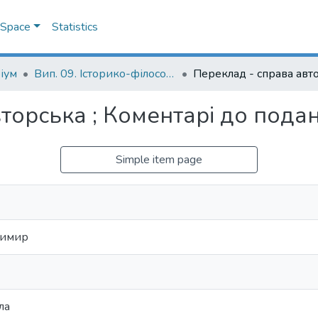
DSpace
Statistics
іум
Вип. 09. Історико-філософські студії
торська ; Коментарі до пода
Simple item page
димир
ла