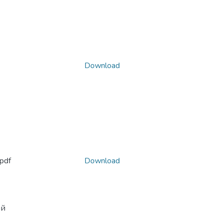
Download
pdf
Download
ій