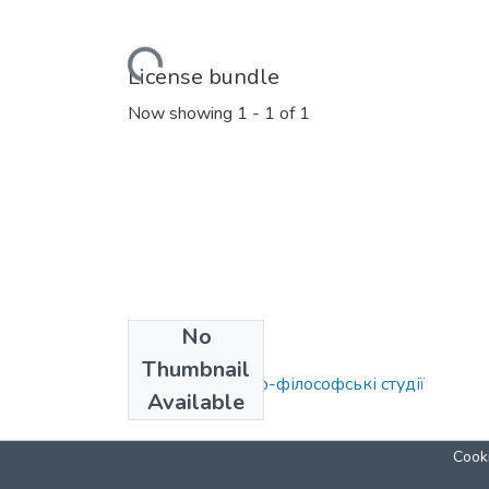
Loading...
License bundle
Now showing
1 - 1 of 1
No
Collections
Thumbnail
Вип. 09. Історико-філософські студії
Available
Cooki