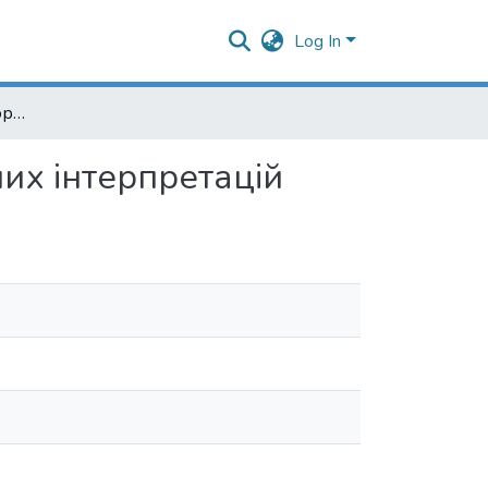
Log In
Переклад - справа авторська ; Коментарі до поданих інтерпретацій
них інтерпретацій