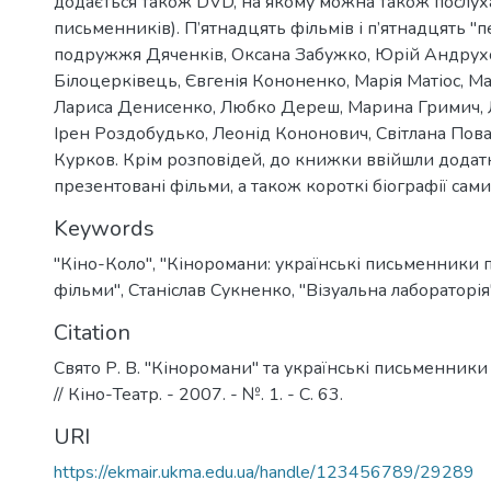
додається також DVD, на якому можна також послух
письменників). П’ятнадцять фільмів і п’ятнадцять "п
подружжя Дяченків, Оксана Забужко, Юрій Андрухо
Білоцерківець, Євгенія Кононенко, Марія Матіос, 
Лариса Денисенко, Любко Дереш, Марина Гримич, 
Ірен Роздобудько, Леонід Кононович, Світлана Пова
Курков. Крім розповідей, до книжки ввійшли додатк
презентовані фільми, а також короткі біографії сам
Keywords
"Кіно-Коло"
,
"Кіноромани: українські письменники 
фільми"
,
Станіслав Сукненко
,
"Візуальна лабораторія
Citation
Свято Р. В. "Кіноромани" та українські письменники
// Кіно-Театр. - 2007. - №. 1. - C. 63.
URI
https://ekmair.ukma.edu.ua/handle/123456789/29289