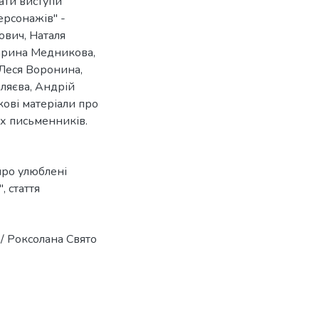
ати виступи
ерсонажів" -
вич, Наталя
Марина Медникова,
Леся Воронина,
ляєва, Андрій
ові матеріали про
их письменників.
про улюблені
"
,
стаття
 / Роксолана Свято