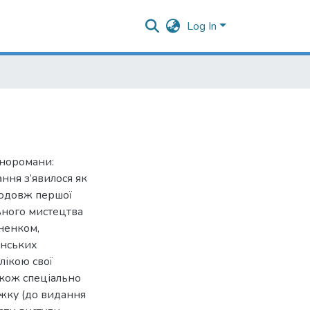
Log In
іноромани:
ння з’явилося як
родовж першої
ьного мистецтва
кненком,
їнських
лікою свої
також спеціально
ижку (до видання