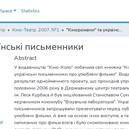
DSpace
Statistics
атр
Кіно-Театр. 2007. №1
"Кіноромани" та українські письменники
їнські письменники
Abstract
У видавництві "Кіно-Коло" побачила світ книжка "К
українські письменники про улюблені фільми". Вида
результат однойменного проекту, що проходив уп
половини 2006 року в Державному центрі театрал
ім. Леся Курбаса й був ініційований Станіславом Су
керівником кіноклубу "Візуальна лабораторія". Укра
письменників запрошували презентувати перед пуб
улюблені фільми. А вже на основі їхніх виступів, а 
df
написаних про фільм есеїв і було скомпоновано кн