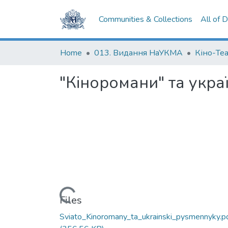
Communities & Collections
All of 
Home
013. Видання НаУКМА
Кіно-Те
"Кіноромани" та укра
Loading...
Files
Sviato_Kinoromany_ta_ukrainski_pysmennyky.p