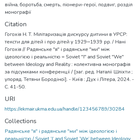
війна
,
боротьба
,
смерть
,
піонери-герої
,
подвиг
,
розділ
монографії
Citation
Гогохія Н. Т. Мілітаризація дискурсу дитини в УРСР:
тексти для дітей і про дітей у 1929‒1939 рр. / Нані
Гогохія // Радянське "я" і радянське "ми" між
ідеологією і реальністю = Soviet "I" and Soviet "We"
between Ideology and Reality : колективна монографія
за підсумками конференції / [заг. ред. Наталії Шліхти ;
упоряд. Тетяни Бородіної]. - Київ : Дух і Літера, 2024. -
C. 41-50.
URI
https://ekmair.ukma.edu.ua/handle/123456789/30284
Collections
Радянське "я" і радянське "ми" між ідеологією і
реальністю / Soviet ‘I’ and Soviet ‘We’ between Ideology