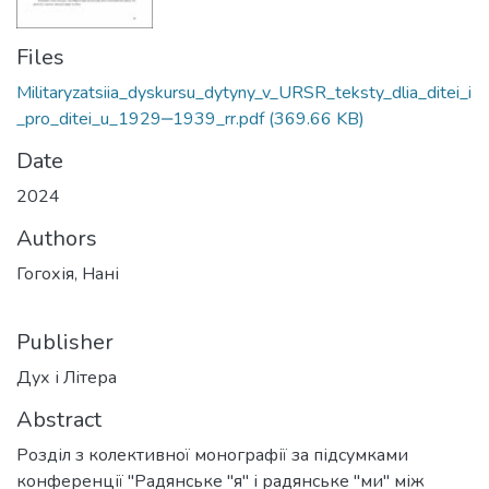
Files
Militaryzatsiia_dyskursu_dytyny_v_URSR_teksty_dlia_ditei_i
_pro_ditei_u_1929‒1939_rr.pdf
(369.66 KB)
Date
2024
Authors
Гогохія, Нані
Publisher
Дух і Літера
Abstract
Розділ з колективної монографії за підсумками
конференції "Радянське "я" і радянське "ми" між