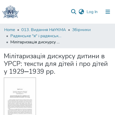
(current)
Log In
Communities
Home
013. Видання НаУКМА
Збірники
&
Радянське "я" і радянське "ми" між ідеологією і реальністю / Soviet ‘I’ and Soviet ‘We’ between Ideology and Reality
Collections
Мілітаризація дискурсу дитини в УРСР: тексти для дітей і про дітей у 1929‒1939 рр.
All of DSpace
Мілітаризація дискурсу дитини в
УРСР: тексти для дітей і про дітей
Statistics
у 1929‒1939 рр.