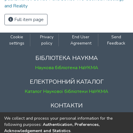
and Reality
Full item page
Cookie
Privacy
End User
Send
settings
policy
Agreement
Feedback
БІБЛІОТЕКА НАУКМА
Наукова бібліотека НаУКМА
ЕЛЕКТРОННИЙ КАТАЛОГ
Каталог Наукової бібліотеки НаУКМА
КОНТАКТИ
м. Київ, вул. Григорія Сковороди, 2
We collect and process your personal information for the
к. 1, к. 120
following purposes:
Authentication, Preferences,
Acknowledgement and Statistics
.
тел.
(044) 463-69-31