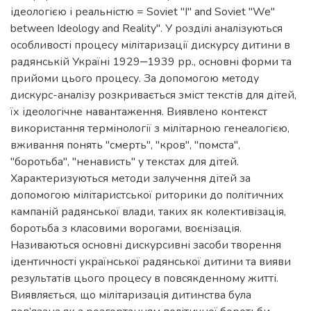
ідеологією і реальністю = Soviet "I" and Soviet "We"
between Ideology and Reality". У розділі аналізуються
особливості процесу мілітаризації дискурсу дитини в
радянській Україні 1929‒1939 рр., основні форми та
прийоми цього процесу. За допомогою методу
дискурс-аналізу розкривається зміст текстів для дітей,
їх ідеологічне навантаження. Виявлено контекст
використання термінології з мілітарною генеалогією,
вживання понять "смерть", "кров", "помста",
"боротьба", "ненависть" у текстах для дітей.
Характеризуються методи залучення дітей за
допомогою мілітаристської риторики до політичних
кампаній радянської влади, таких як колективізація,
боротьба з класовими ворогами, воєнізація.
Називаються основні дискурсивні засоби творення
ідентичності української радянської дитини та вияви
результатів цього процесу в повсякденному житті.
Виявляється, що мілітаризація дитинства була