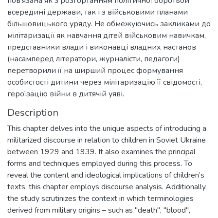
пов’язана як з розгортанням політичної боротьби
всередині держави, так і з військовими планами
більшовицького уряду. Не обмежуючись закликами до
мілітаризації як навчання дітей військовим навичкам,
представники влади і виконавці владних настанов
(насамперед літератори, журналісти, педагоги)
перетворили її на ширший процес формування
особистості дитини через мілітаризацію її свідомості,
героїзацію війни в дитячій уяві.
Description
This chapter delves into the unique aspects of introducing a
militarized discourse in relation to children in Soviet Ukraine
between 1929 and 1939. It also examines the principal
forms and techniques employed during this process. To
reveal the content and ideological implications of children’s
texts, this chapter employs discourse analysis. Additionally,
the study scrutinizes the context in which terminologies
derived from military origins – such as "death", "blood",