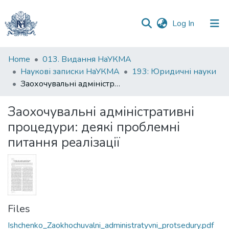
(current)
Log In
Communities
Home
013. Видання НаУКМА
&
Наукові записки НаУКМА
193: Юридичні науки
Collections
Заохочувальні адміністративні процедури: деякі проблемні питання реалізації
All of DSpace
Заохочувальні адміністративні
процедури: деякі проблемні
Statistics
питання реалізації
Files
Ishchenko_Zaokhochuvalni_administratyvni_protsedury.pdf