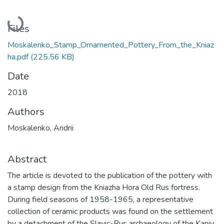
Loading...
Files
Moskalenko_Stamp_Ornamented_Pottery_From_the_Kniaz
ha.pdf
(225.56 KB)
Date
2018
Authors
Moskalenko, Andrii
Abstract
The article is devoted to the publication of the pottery with
a stamp design from the Kniazha Hora Old Rus fortress.
During field seasons of 1958-1965, a representative
collection of ceramic products was found on the settlement
by a detachment of the Slavic-Rus archaeology of the Kaniv