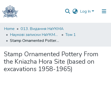
Log In
Communities
Home
013. Видання НаУКМА
&
Наукові записки НаУКМА. Історія і теорія культури
Том 1
Collections
Stamp Ornamented Pottery From the Kniazha Hora Site (based on excavations 1958-1965)
All of DSpace
Stamp Ornamented Pottery From
the Kniazha Hora Site (based on
Statistics
excavations 1958-1965)