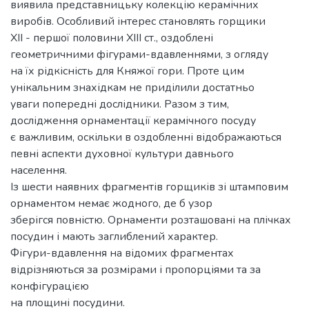
виявила представницьку колекцію керамічних
виробів. Особливий інтерес становлять горщики
ХІІ - першої половини ХІІІ ст., оздоблені
геометричними фігурами-вдавленнями, з огляду
на їх рідкісність для Княжої гори. Проте цим
унікальним знахідкам не приділили достатньо
уваги попередні дослідники. Разом з тим,
дослідження орнаментації керамічного посуду
є важливим, оскільки в оздобленні відображаються
певні аспекти духовної культури давнього
населення.
Із шести наявних фрагментів горщиків зі штамповим
орнаментом немає жодного, де б узор
зберігся повністю. Орнаменти розташовані на плічках
посудин і мають заглиблений характер.
Фігури-вдавлення на відомих фрагментах
відрізняються за розмірами і пропорціями та за
конфігурацією
на площині посудини.