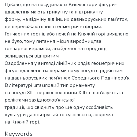
Цікаво, що на посудинах із Княжої гори фігури-
вдавлення мають трикутну та підтрикутну
форму, на відміну від інших давньоруських пам’яток,
де переважають інші геометричні форми.
Гончарних горнів або печей на Княжій горі виявлено
не було, тому питання місця виробництва
гончарної кераміки, знайденої на городищі,
залишається відкритим.
Оздоблення у вигляді лінійних рядів геометричних
фігур-вдавлень на керамічному посуді є рідкісним
на давньоруських пам’ятках Середнього Подніпров’я.
В літературі штамповий тип орнаменту
на посуді XII - першої половини XIII ст. пов’язують із
реліктами західнослов’янської
традиції, що свідчить про ще одну особливість
культури давньоруського суспільства, зокрема
на Княжій горі.
Keywords