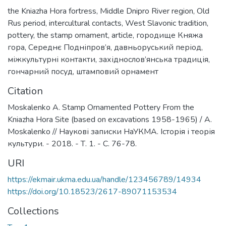
the Kniazha Hora fortress
,
Middle Dnipro River region
,
Old
Rus period
,
intercultural contacts
,
West Slavonic tradition
,
pottery
,
the stamp ornament
,
article
,
городище Княжа
гора
,
Середнє Подніпров’я
,
давньоруський період
,
міжкультурні контакти
,
західнослов’янська традиція
,
гончарний посуд
,
штамповий орнамент
Citation
Moskalenko A. Stamp Ornamented Pottery From the
Kniazha Hora Site (based on excavations 1958-1965) / A.
Moskalenko // Наукові записки НаУКМА. Історія і теорія
культури. - 2018. - Т. 1. - С. 76-78.
URI
https://ekmair.ukma.edu.ua/handle/123456789/14934
https://doi.org/10.18523/2617-89071153534
Collections