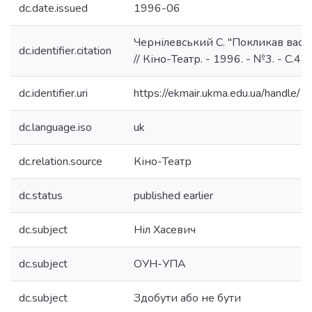
dc.date.issued
1996-06
Чернілевський С. "Покликав вас Го
dc.identifier.citation
// Кіно-Театр. - 1996. - №3. - С.47
dc.identifier.uri
https://ekmair.ukma.edu.ua/handl
dc.language.iso
uk
dc.relation.source
Кіно-Театр
dc.status
published earlier
dc.subject
Ніл Хасевич
dc.subject
ОУН-УПА
dc.subject
Здобути або не бути