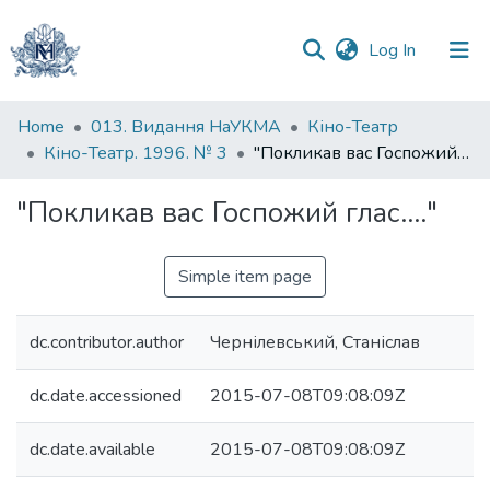
(current)
Log In
Communities
Home
013. Видання НаУКМА
Кіно-Театр
&
Кіно-Театр. 1996. № 3
"Покликав вас Госпожий глас...."
Collections
"Покликав вас Госпожий глас...."
All of DSpace
Simple item page
Statistics
dc.contributor.author
Чернілевський, Станіслав
dc.date.accessioned
2015-07-08T09:08:09Z
dc.date.available
2015-07-08T09:08:09Z