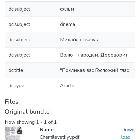
dc.subject
фільм
dc.subject
cinema
dc.subject
Михайло Ткачук
dc.subject
Волю - народам. Дереворит
dc.title
"Покликав вас Госпожий глас...."
dc.type
Article
Files
Original bundle
Now showing
1 - 1 of 1
Name:
Down
Chernilevstkyy.pdf
load