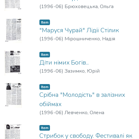
(
1996-06
)
Брюховецька, Ольга
Item
"Маруся Чурай" Лідії Стілик
(
1996-06
)
Мірошниченко, Надія
Item
Діти німих Богів...
(
1996-06
)
Зазимко, Юрій
Item
Срібна "Молодість" в залізних
обіймах
(
1996-06
)
Левченко, Олена
Item
Стрибок у свободу. Фестивалі як