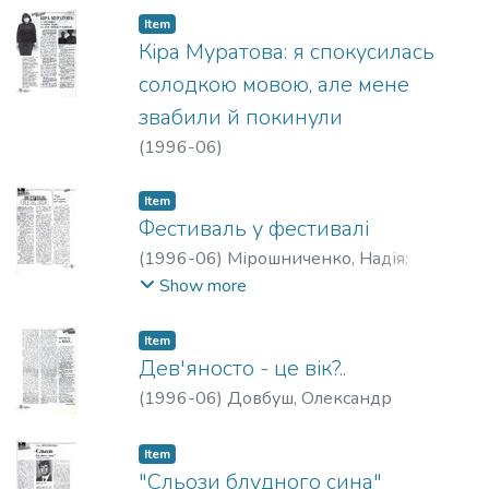
Item
Кіра Муратова: я спокусилась
солодкою мовою, але мене
звабили й покинули
(
1996-06
)
Item
Фестиваль у фестивалі
(
1996-06
)
Мірошниченко, Надія
;
Боллон, Жорж
Show more
Item
Дев'яносто - це вік?..
(
1996-06
)
Довбуш, Олександр
Item
"Сльози блудного сина"