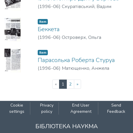
(
1996-06
)
Скуратівський, Вадим
Item
Беккета
(
1996-06
)
Островерх, Ольга
Item
Парасолька Роберта Стуруа
(
1996-06
)
Матющенко, Анжела
(current)
«
1
2
»
Cookie
Privacy
End User
Send
settings
policy
Agreement
Feedback
БІБЛІОТЕКА НАУКМА