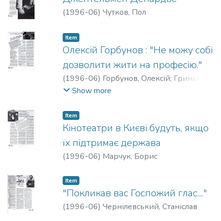
(
1996-06
)
Чутков, Пол
Item
Олексій Горбунов : "Не можу собі
дозволити жити на професію."
(
1996-06
)
Горбунов, Олексій
;
Гриньок,
Інетта
Show more
Item
Кінотеатри в Києві будуть, якщо
їх підтримає держава
(
1996-06
)
Марчук, Борис
Item
"Покликав вас Госпожий глас...."
(
1996-06
)
Чернілевський, Станіслав