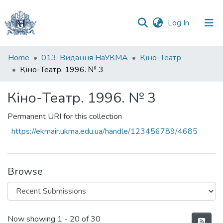
(current)
Log In
Communities
Home
013. Видання НаУКМА
Кіно-Театр
&
Кіно-Театр. 1996. № 3
Collections
Кіно-Театр. 1996. № 3
All of DSpace
Permanent URI for this collection
Statistics
https://ekmair.ukma.edu.ua/handle/123456789/4685
Browse
Recent Submissions
Now showing
1 - 20 of 30