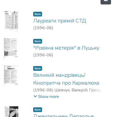
Item
Лауреати премій СТД
(
1996-06
)
Item
"Різвяна містерія" в Луцьку
(
1996-06
)
Item
Великий мандрівець/
Кінопритча про Кармалюка
(
1996-06
)
Шевчук, Валерій
;
Гресь,
Віктор
Show more
Item
Джентельмен Депардье