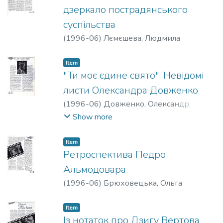
дзеркало пострадянського
суспільства
(
1996-06
)
Лємєшева, Людмила
Item
"Ти моє єдине свято". Невідомі
листи Олександра Довженко
(
1996-06
)
Довженко, Олександр
;
Гращенкова, Ірина
Show more
Item
Ретроспектива Педро
Альмодовара
(
1996-06
)
Брюховецька, Ольга
Item
Із нотаток про Дзигу Вертова