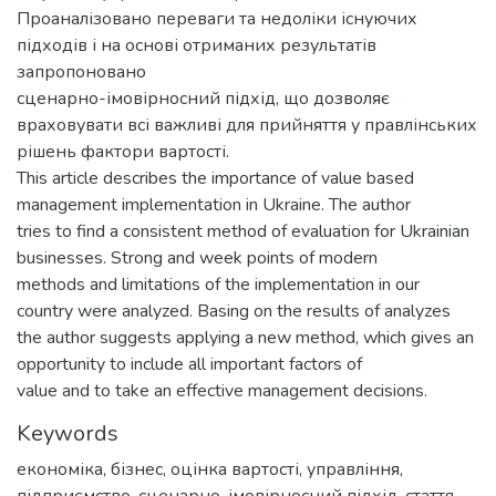
Проаналізовано переваги та недоліки існуючих
підходів і на основі отриманих результатів
запропоновано
сценарно-імовірносний підхід, що дозволяє
враховувати всі важливі для прийняття у правлінських
рішень фактори вартості.
This article describes the importance of value based
management implementation in Ukraine. The author
tries to find a consistent method of evaluation for Ukrainian
businesses. Strong and week points of modern
methods and limitations of the implementation in our
country were analyzed. Basing on the results of analyzes
the author suggests applying a new method, which gives an
opportunity to include all important factors of
value and to take an effective management decisions.
Keywords
економіка
,
бізнес
,
оцінка вартості
,
управління
,
підприємство
,
сценарно-імовірносний підхід
,
стаття