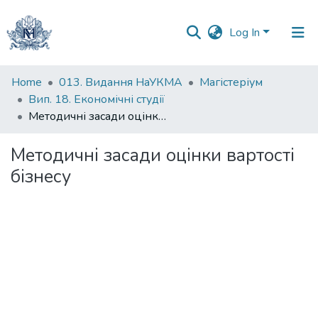
Log In
Communities
Home
013. Видання НаУКМА
Магістеріум
&
Вип. 18. Економічні студії
Collections
Методичні засади оцінки вартості бізнесу
All of DSpace
Методичні засади оцінки вартості
бізнесу
Statistics