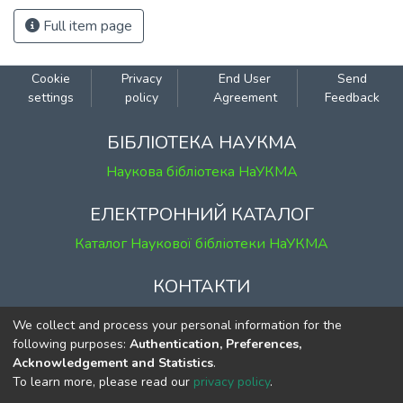
Full item page
Cookie
Privacy
End User
Send
settings
policy
Agreement
Feedback
БІБЛІОТЕКА НАУКМА
Наукова бібліотека НаУКМА
ЕЛЕКТРОННИЙ КАТАЛОГ
Каталог Наукової бібліотеки НаУКМА
КОНТАКТИ
м. Київ, вул. Григорія Сковороди, 2
We collect and process your personal information for the
к. 1, к. 120
following purposes:
Authentication, Preferences,
Acknowledgement and Statistics
.
тел.
(044) 463-69-31
To learn more, please read our
privacy policy
.
ekmair@ukma.edu.ua