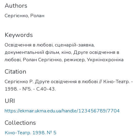
Authors
Сергієнко, Ролан
Keywords
Освідчення в любові
,
сценарій-заявка
,
документальний фільм
,
кіно
,
Друге освідчення в
любові
,
Ролан Сергієнко
,
режисер
,
Укркінохроніка
Citation
Сергієнко Р. Друге освідчення в любові // Кіно-Театр. -
1998. - №5. - С.40-43.
URI
https://ekmair.ukma.edu.ua/handle/123456789/7704
Collections
Кіно-Театр. 1998. № 5