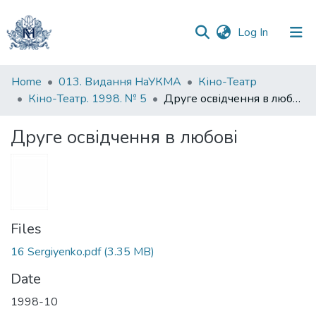
(current)
Log In
Communities
Home
013. Видання НаУКМА
Кіно-Театр
&
Кіно-Театр. 1998. № 5
Друге освідчення в любові
Collections
Друге освідчення в любові
All of DSpace
Statistics
Files
16 Sergiyenko.pdf
(3.35 MB)
Date
1998-10