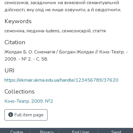
семіозиків, засадничих на вимовній семантуальній
дійсності, яку слід не лише озвучити, а й овідотнити.
Keywords
семоніка
,
людина-ludens
,
семюзисарій
,
стаття
Citation
Жолдак Б. О. Сінемагія / Богдан Жолдак // Кіно-Театр. -
2009. - № 2. - C. 58.
URI
https://ekmair.ukma.edu.ua/handle/123456789/37620
Collections
Кіно-Театр. 2009. №2
Full item page
Cookie
Privacy
End User
Send