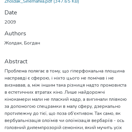
Zholdak_Sinemahiia.pdf
(347.65 KB)
Date
2009
Authors
Жолдак, Богдан
Abstract
Проблема полягає в тому, що гіперфокальна площина
насправді є сферою, і ніхто цього не помічав і не
визнавав, а, між іншим така різниця надто промовиста
в естетичних втратах кіно. Лише найдорожчі
кінокамери мали не плаский кадр, а вигинали плівкою
за допомогою спецрамки в малу сферу, дзеркально
протилежну до тієї, що поза об’єктивом. Так само, як
вербуальнізація олоїмів чи олоїмізація вербаріїв - ось
головний дилемпрозорій семоніки, який мучить усіх