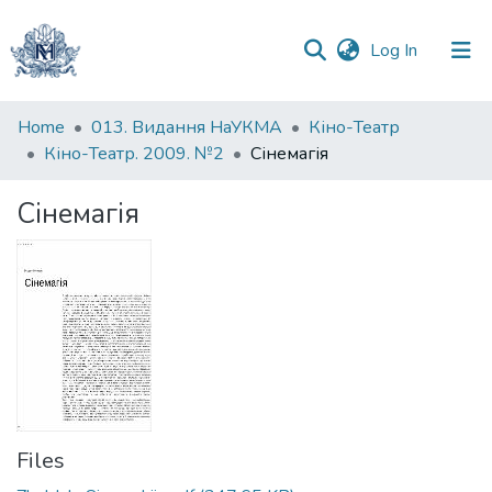
(current)
Log In
Communities
Home
013. Видання НаУКМА
Кіно-Театр
&
Кіно-Театр. 2009. №2
Сінемагія
Collections
Сінемагія
All of DSpace
Statistics
Files