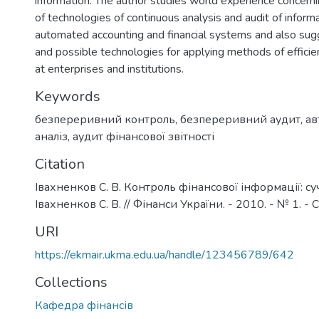
information. The author studies world experience concer
of technologies of continuous analysis and audit of informa
automated accounting and financial systems and also su
and possible technologies for applying methods of efficie
at enterprises and institutions.
Keywords
безпереривний контроль
,
безпереривний аудит
,
ав
аналіз
,
аудит фінансової звітності
Citation
Івахненков С. В. Контроль фінансової інформації: суч
Івахненков С. В. // Фінанси України. - 2010. - № 1. - С
URI
https://ekmair.ukma.edu.ua/handle/123456789/642
Collections
Кафедра фінансів