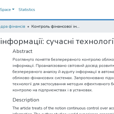
DSpace
Statistics
дра фінансів
Контроль фінансової інформації: сучасні технології
нформації: сучасні технологі
Abstract
Розглянуто поняття безперервного контролю обліко
інформації. Проаналізовано світовий досвід розвит
безперервного аналізу й аудиту інформації в авто
обліково-фінансових системах. Запропоновано підх
технології для застосування методик ефективного 
контролю на підприємствах і в установах.
Description
The article treats of the notion continuous control over ac