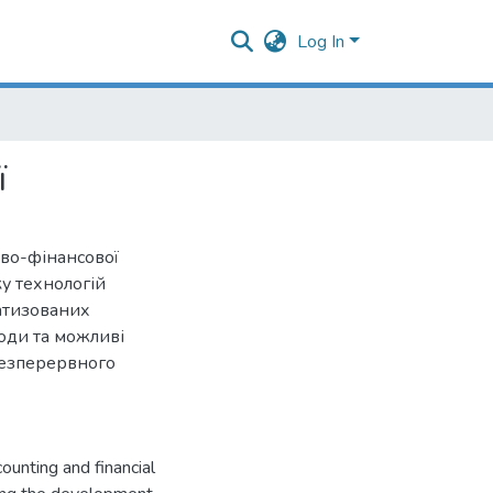
Log In
ї
во-фінансової
ку технологій
матизованих
оди та можливі
безперервного
counting and financial