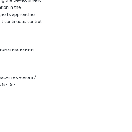
ning the development
tion in the
ggests approaches
nt continuous control
томатизований
асні технології /
. 87-97.