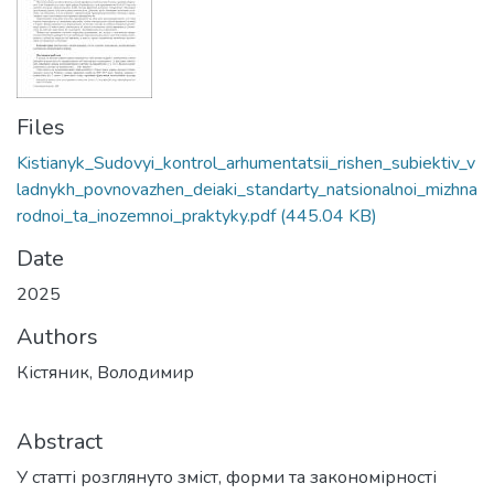
Files
Kistianyk_Sudovyi_kontrol_arhumentatsii_rishen_subiektiv_v
ladnykh_povnovazhen_deiaki_standarty_natsionalnoi_mizhna
rodnoi_ta_inozemnoi_praktyky.pdf
(445.04 KB)
Date
2025
Authors
Кістяник, Володимир
Abstract
У статті розглянуто зміст, форми та закономірності