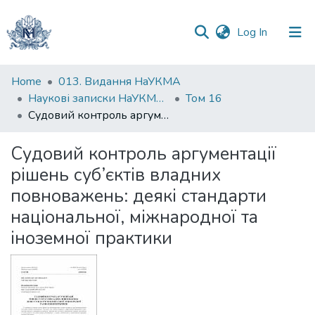
(current)
Log In
Communities
Home
013. Видання НаУКМА
&
Наукові записки НаУКМА. Юридичні науки
Том 16
Collections
Судовий контроль аргументації рішень суб’єктів владних повноважень: деякі стандарти національної, міжнародної та іноземної практики
All of DSpace
Судовий контроль аргументації
рішень суб’єктів владних
Statistics
повноважень: деякі стандарти
національної, міжнародної та
іноземної практики