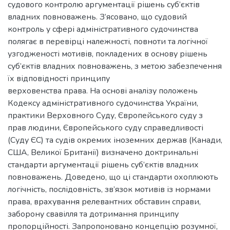
судового контролю аргументації рішень суб’єктів
владних повноважень. З’ясовано, що судовий
контроль у сфері адміністративного судочинства
полягає в перевірці належності, повноти та логічної
узгодженості мотивів, покладених в основу рішень
суб’єктів владних повноважень, з метою забезпечення
їх відповідності принципу
верховенства права. На основі аналізу положень
Кодексу адміністративного судочинства України,
практики Верховного Суду, Європейського суду з
прав людини, Європейського суду справедливості
(Суду ЄС) та судів окремих іноземних держав (Канади,
США, Великої Британії) визначено доктринальні
стандарти аргументації рішень суб’єктів владних
повноважень. Доведено, що ці стандарти охоплюють
логічність, послідовність, зв’язок мотивів із нормами
права, врахування релевантних обставин справи,
заборону свавілля та дотримання принципу
пропорційності. Запропоновано концепцію розумної,