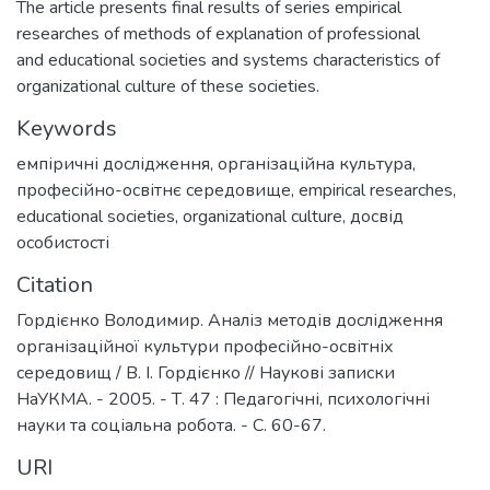
The article presents final results of series empirical
researches of methods of explanation of professional
and educational societies and systems characteristics of
organizational culture of these societies.
Keywords
емпіричні дослідження
,
організаційна культура
,
професійно-освітнє середовище
,
empirical researches
,
educational societies
,
organizational culture
,
досвід
особистості
Citation
Гордієнко Володимир. Аналіз методів дослідження
організаційної культури професійно-освітніх
середовищ / В. І. Гордієнко // Наукові записки
НаУКМА. - 2005. - Т. 47 : Педагогічні, психологічні
науки та соціальна робота. - С. 60-67.
URI