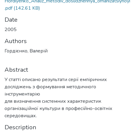
Hordiyenko_Analiz_metodiv_doslidzhennya_orhanizatsiynoyi
.pdf
(142.61 KB)
Date
2005
Authors
Гордієнко, Валерій
Abstract
У статті описано результати серії емпіричних
досліджень з формування методичного
інструментарію
для визначення системних характеристик
організаційної культури в професійно-освітніх
середовищах.
Description