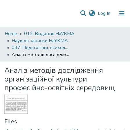
(current)
Log In
Communities
Home
013. Видання НаУКМА
&
Наукові записки НаУКМА
Collections
047: Педагогічні, психологічні науки та соціальна робота
Аналіз методів дослідження організаційної культури професійно-освітніх середовищ
All of DSpace
Аналіз методів дослідження
Statistics
організаційної культури
професійно-освітніх середовищ
Files