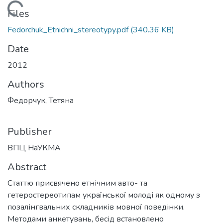
Loading...
Files
Fedorchuk_Etnichni_stereotypy.pdf
(340.36 KB)
Date
2012
Authors
Федорчук, Тетяна
Publisher
ВПЦ НаУКМА
Abstract
Статтю присвячено етнічним авто- та
гетеростереотипам української молоді як одному з
позалінгвальних складників мовної поведінки.
Методами анкетувань, бесід встановлено