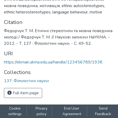
мовна поведінка
,
мотивація
,
ethnic autostereotypes
,
ethnic heterostereotypes
,
language behaviour
,
motive
Citation
Федорчук Т. М. Етнічні стереотипи та мовна поведінка
молоді / Федорчук Т. М. // Наукові записки НаУКМА. -
2012. - Т. 137 : Філологічні науки. - С. 49-52.
URI
https://ekmair.ukma.edu.ua/handle/123456789/1938
Collections
137: Філологічні науки
Full item page
Cookie
Privacy
End User
Send
settings
policy
Agreement
Feedback