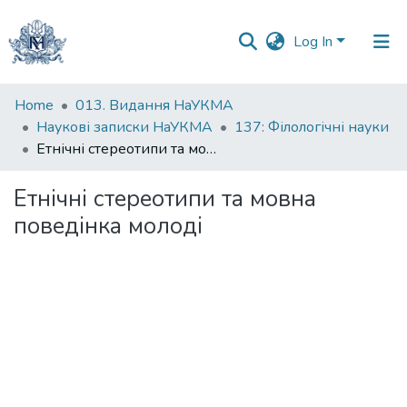
Log In
Communities
Home
013. Видання НаУКМА
&
Наукові записки НаУКМА
137: Філологічні науки
Collections
Етнічні стереотипи та мовна поведінка молоді
All of DSpace
Етнічні стереотипи та мовна
поведінка молоді
Statistics