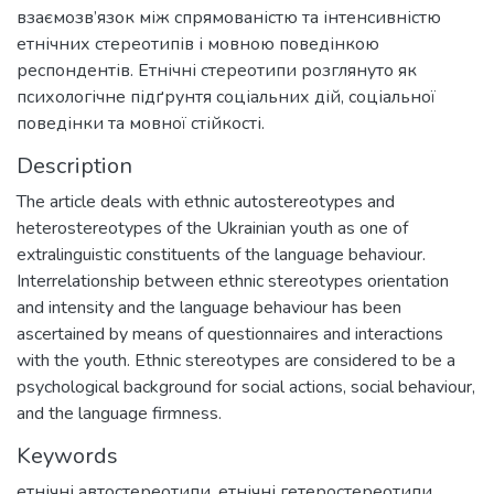
взаємозв’язок між спрямованістю та інтенсивністю
етнічних стереотипів і мовною поведінкою
респондентів. Етнічні стереотипи розглянуто як
психологічне підґрунтя соціальних дій, соціальної
поведінки та мовної стійкості.
Description
The article deals with ethnic autostereotypes and
heterostereotypes of the Ukrainian youth as one of
extralinguistic constituents of the language behaviour.
Interrelationship between ethnic stereotypes orientation
and intensity and the language behaviour has been
ascertained by means of questionnaires and interactions
with the youth. Ethnic stereotypes are considered to be a
psychological background for social actions, social behaviour,
and the language firmness.
Keywords
етнічні автостереотипи
,
етнічні гетеростереотипи
,