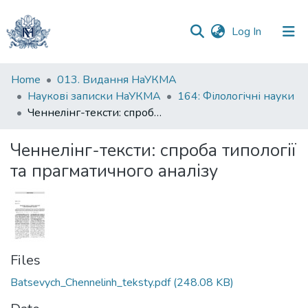
(current)
Log In
Communities
Home
013. Видання НаУКМА
&
Наукові записки НаУКМА
164: Філологічні науки
Collections
Ченнелінг-тексти: спроба типології та прагматичного аналізу
All of DSpace
Ченнелінг-тексти: спроба типології
та прагматичного аналізу
Statistics
Files
Batsevych_Chennelinh_teksty.pdf
(248.08 KB)