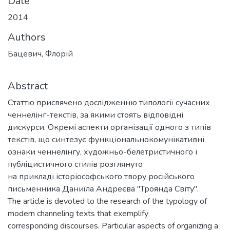
Date
2014
Authors
Бацевич, Флорій
Abstract
Статтю присвячено дослідженню типології сучасних
ченнелінг-текстів, за якими стоять відповідні
дискурси. Окремі аспекти організації одного з типів
текстів, що синтезує функціональнокомунікативні
ознаки ченнелінгу, художньо-белетристичного і
публіцистичного стилів розглянуто
на прикладі історіософського твору російського
письменника Даниїла Андреєва "Троянда Світу".
The article is devoted to the research of the typology of
modern channeling texts that exemplify
corresponding discourses. Particular aspects of organizing a