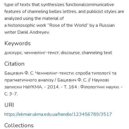
type of texts that synthesizes functionalcommunicative
features of channeling belles lettres, and publicist styles are
analyzed using the material of
a historiosophic work “Rose of the World” by a Russian
writer Daniil Andreyev.
Keywords
дискурс
,
ченнелінг-текст
,
discourse
,
channeling text
Citation
Бацевич Ф. С. Ченнелінг-тексти: спроба типології та
прагматичного аналізу / Бацевич Ф. С. // Наукові
записки НаУКМА. - 2014. - Т. 164 : Філологічні науки. -
С. 3-7.
URI
https://ekmair.ukma.edu.ua/handle/123456789/3517
Collections