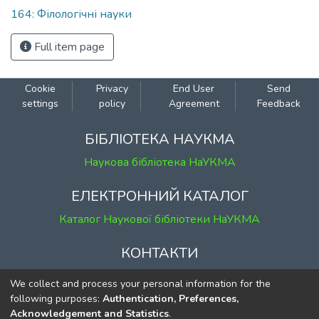
164: Філологічні науки
Full item page
Cookie
Privacy
End User
Send
settings
policy
Agreement
Feedback
БІБЛІОТЕКА НАУКМА
Наукова бібліотека НаУКМА
ЕЛЕКТРОННИЙ КАТАЛОГ
Каталог Наукової бібліотеки НаУКМА
КОНТАКТИ
м. Київ, вул. Григорія Сковороди, 2
We collect and process your personal information for the
к. 1, к. 120
following purposes:
Authentication, Preferences,
Acknowledgement and Statistics
.
тел.
(044) 463-69-31