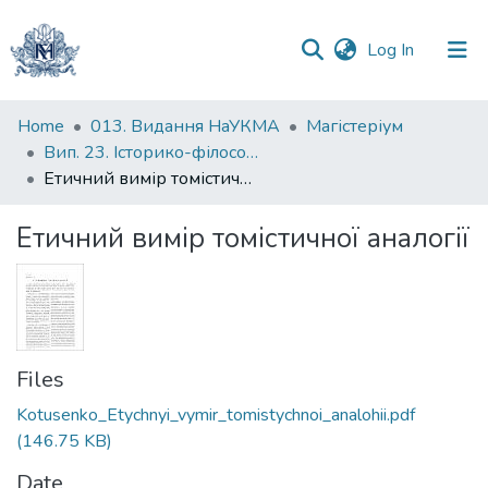
(current)
Log In
Communities
Home
013. Видання НаУКМА
Магістеріум
&
Вип. 23. Історико-філософські студії
Collections
Етичний вимір томістичної аналогії
All of DSpace
Етичний вимір томістичної аналогії
Statistics
Files
Kotusenko_Etychnyi_vymir_tomistychnoi_analohii.pdf
(146.75 KB)
Date