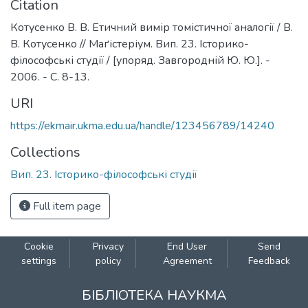
Citation
Котусенко В. В. Етичний вимір томістичної аналогії / В.
В. Котусенко // Маґістеріум. Вип. 23. Історико-
філософські студії / [упоряд. Завгородній Ю. Ю.]. -
2006. - С. 8-13.
URI
https://ekmair.ukma.edu.ua/handle/123456789/14240
Collections
Вип. 23. Історико-філософські студії
Full item page
Cookie
Privacy
End User
Send
settings
policy
Agreement
Feedback
БІБЛІОТЕКА НАУКМА