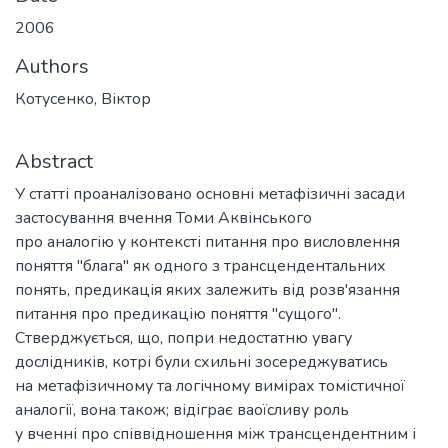
2006
Authors
Котусенко, Віктор
Abstract
У статті проаналізовано основні метафізичні засади
застосування вчення Томи Аквінського
про аналогію у контексті питання про висловлення
поняття "блага" як одного з трансцендентальних
понять, предикація яких залежить від розв'язання
питання про предикацію поняття "сущого".
Стверджується, що, попри недостатню увагу
дослідників, котрі були схильні зосереджуватись
на метафізичному та логічному вимірах томістичної
аналогії, вона також; відіграє ваоїсливу роль
у вченні про співвідношення між трансцендентним і