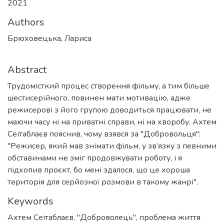
2021
Authors
Брюховецька, Лариса
Abstract
Трудомісткий процес створення фільму, а тим більше
шестисерійного, повинен мати мотивацію, адже
режисерові з його групою доводиться працювати, не
маючи часу ні на приватні справи, ні на хворобу. Ахтем
Сеітаблаєв пояснив, чому взявся за "Добровольця":
"Режисер, який мав знімати фільм, у зв’язку з певними
обставинами не зміг продовжувати роботу, і я
підхопив проєкт, бо мені здалося, що це хороша
територія для серйозної розмови в такому жанрі".
Keywords
Ахтем Сеітаблаєв
,
"Доброволець"
,
проблема життя