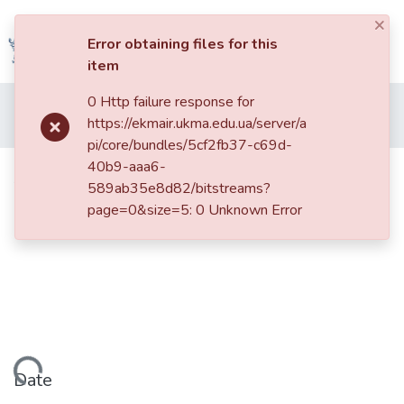
×
Log In
Error obtaining files for this
item
Communities
0 Http failure response for
Home
013. Видання НаУКМА
Кіно-Театр
&
https://ekmair.ukma.edu.ua/server/a
Кіно-Театр. 2021. №1
Адреналінове кіно
Collections
pi/core/bundles/5cf2fb37-c69d-
40b9-aaa6-
Адреналінове кіно
All of DSpace
589ab35e8d82/bitstreams?
page=0&size=5: 0 Unknown Error
Statistics
Loading...
Date