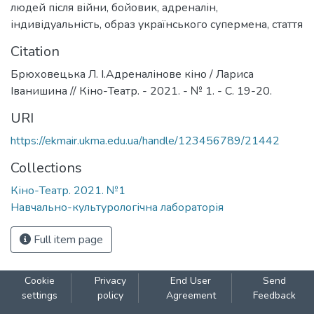
людей після війни
,
бойовик
,
адреналін
,
індивідуальність
,
образ українського супермена
,
стаття
Citation
Брюховецька Л. І.Адреналінове кіно / Лариса
Іванишина // Кіно-Театр. - 2021. - № 1. - С. 19-20.
URI
https://ekmair.ukma.edu.ua/handle/123456789/21442
Collections
Кіно-Театр. 2021. №1
Навчально-культурологічна лабораторія
Full item page
Cookie
Privacy
End User
Send
settings
policy
Agreement
Feedback