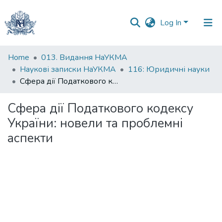
Log In
Communities
Home
013. Видання НаУКМА
&
Наукові записки НаУКМА
116: Юридичні науки
Collections
Сфера дії Податкового кодексу України: новели та проблемні аспекти
All of DSpace
Сфера дії Податкового кодексу
України: новели та проблемні
Statistics
аспекти