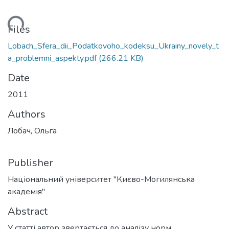
ading...
Files
Lobach_Sfera_dii_Podatkovoho_kodeksu_Ukrainy_novely_t
a_problemni_aspekty.pdf
(266.21 KB)
Date
2011
Authors
Лобач, Ольга
Publisher
Національний університет "Києво-Могилянська
академія"
Abstract
У статті автор звертається до аналізу норм