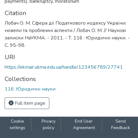
payments)
,
bankruptcy
,
moratorium
Citation
Лобач О. М. Сфера дії Податкового кодексу України:
новели та проблемні аспекти / Лобач О. М. // Наукові
записки НаУКМА. - 2011. - Т. 116 : Юридичні науки. -
С. 95-98.
URI
https://ekmair.ukma.edu.ua/handle/123456789/27741
Collections
116: Юридичні науки
Full item page
Cookie
Privacy
End User
Send
settings
policy
Agreement
Feedback