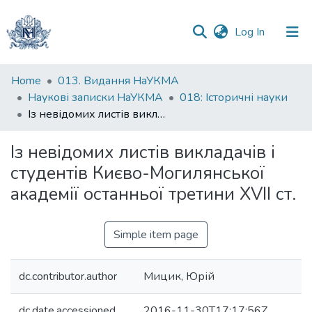
(current)
Log In
Communities
Home
013. Видання НаУКМА
&
Наукові записки НаУКМА
018: Iсторичні науки
Collections
Із невідомих листів викладачів і студентів Києво-Могилянської академії останньої третини XVII ст.
All of DSpace
Із невідомих листів викладачів і
студентів Києво-Могилянської
Statistics
академії останньої третини XVII ст.
Simple item page
dc.contributor.author
Мицик, Юрій
dc.date.accessioned
2016-11-30T17:17:56Z