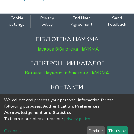
Cookie
Privacy
End User
Send
settings
policy
Agreement
Feedback
БІБЛІОТЕКА НАУКМА
Наукова бібліотека НаУКМА
ЕЛЕКТРОННИЙ КАТАЛОГ
Каталог Наукової бібліотеки НаУКМА
КОНТАКТИ
м. Київ, вул. Григорія Сковороди, 2
We collect and process your personal information for the
к. 1, к. 120
following purposes:
Authentication, Preferences,
Acknowledgement and Statistics
.
тел.
(044) 463-69-31
To learn more, please read our
privacy policy
.
ekmair@ukma.edu.ua
Customize
Decline
That's ok