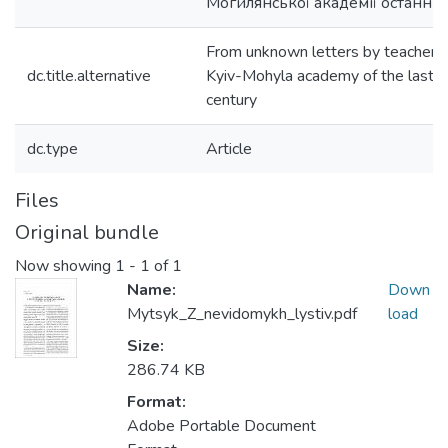
Могилянської академії останньої
From unknown letters by teachers 
dc.title.alternative
Kyiv-Mohyla academy of the last th
century
dc.type
Article
Files
Original bundle
Now showing
1 - 1 of 1
Name:
Down
Mytsyk_Z_nevidomykh_lystiv.pdf
load
Size:
286.74 KB
Format:
Adobe Portable Document