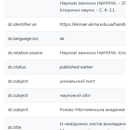
Наукові записки НаУКМА. - 2000.
Iсторичні науки. - С. 4-11.
dc.identifier.uri
https://ekmair.ukma.edu.ua/hand
dc.language.iso
uk
dc.relation.source
Наукові записки НаУКМА: Iстор
dc.status
published earlier
dc.subject
унікальний лист
dc.subject
науковий обіг
dc.subject
Києво-Могилянська академія
Із невідомих листів викладачів 
dc.title