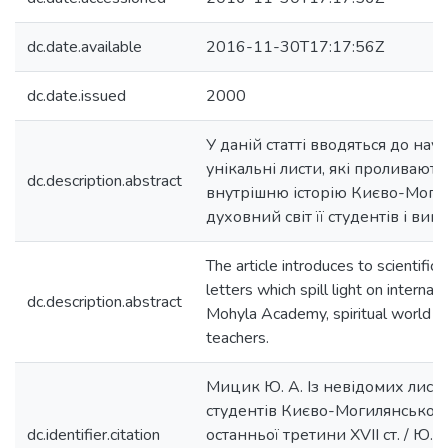
dc.date.available
2016-11-30T17:17:56Z
dc.date.issued
2000
У даній статті вводяться до нау
унікальні листи, які проливають 
dc.description.abstract
внутрішню історію Києво-Могил
духовний світ її студентів і викл
The article introduces to scientific
letters which spill light on internal 
dc.description.abstract
Mohyla Academy, spiritual world of
teachers.
Мицик Ю. А. Із невідомих листів
студентів Києво-Могилянської 
dc.identifier.citation
останньої третини XVII ст. / Ю. 