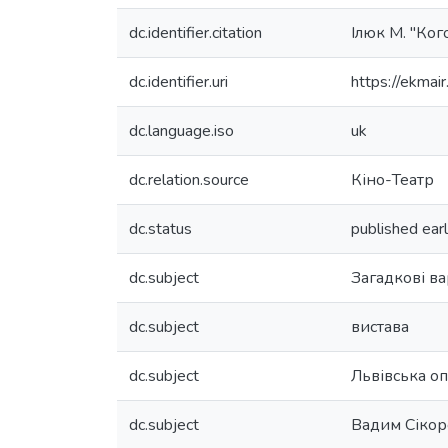
dc.identifier.citation
Ілюк М. "Ког
dc.identifier.uri
https://ekma
dc.language.iso
uk
dc.relation.source
Кіно-Театр
dc.status
published earl
dc.subject
Загадкові ва
dc.subject
вистава
dc.subject
Львівська о
dc.subject
Вадим Сікор