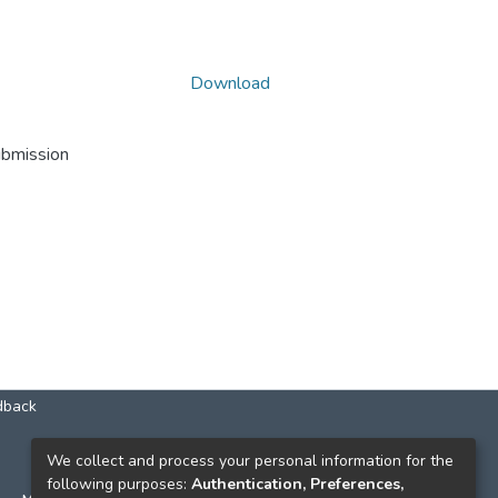
Download
ubmission
dback
КОНТАКТИ
We collect and process your personal information for the
following purposes:
Authentication, Preferences,