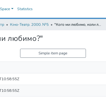
DSpace
Statistics
атр
Кіно-Театр. 2000. №5
"Кого ми любимо, коли любимо?"
ли любимо?"
Simple item page
T10:58:55Z
T10:58:55Z