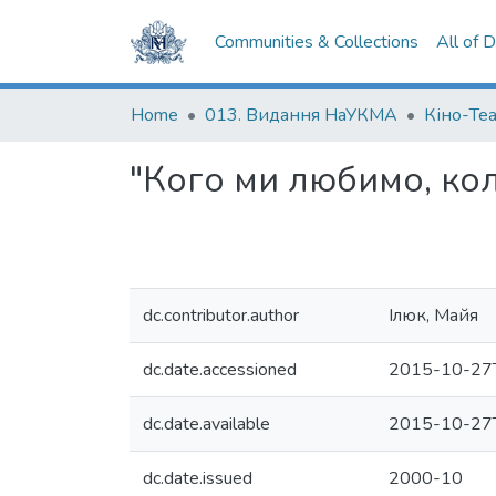
Communities & Collections
All of 
Home
013. Видання НаУКМА
Кіно-Те
"Кого ми любимо, ко
dc.contributor.author
Ілюк, Майя
dc.date.accessioned
2015-10-27
dc.date.available
2015-10-27
dc.date.issued
2000-10