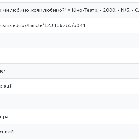
о ми любимо, коли любимо?" // Кіно-Театр. - 2000. - №5. - С
ir.ukma.edu.ua/handle/123456789/6941
ier
ріації
пера
ський