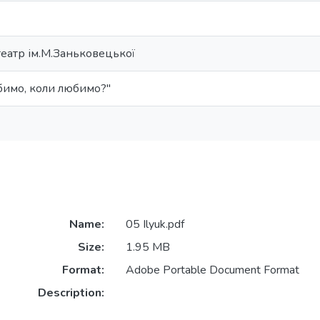
театр ім.М.Заньковецької
бимо, коли любимо?"
Name:
05 Ilyuk.pdf
Size:
1.95 MB
Format:
Adobe Portable Document Format
Description: