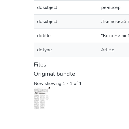
dc.subject
режисер
dc.subject
Львівський 
dc.title
"Кого ми лю
dc.type
Article
Files
Original bundle
Now showing
1 - 1 of 1