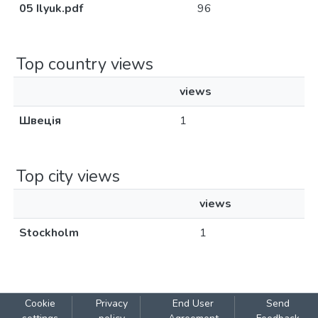
05 Ilyuk.pdf
96
Top country views
views
Швеція
1
Top city views
views
Stockholm
1
Cookie
Privacy
End User
Send