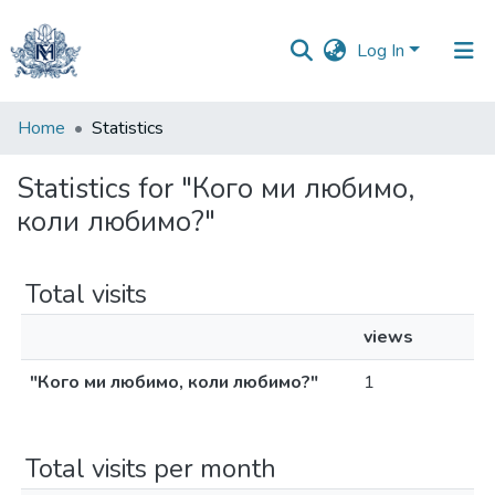
Log In
Communities
Home
Statistics
&
Collections
Statistics for "Кого ми любимо,
коли любимо?"
All of DSpace
Total visits
views
"Кого ми любимо, коли любимо?"
1
Total visits per month