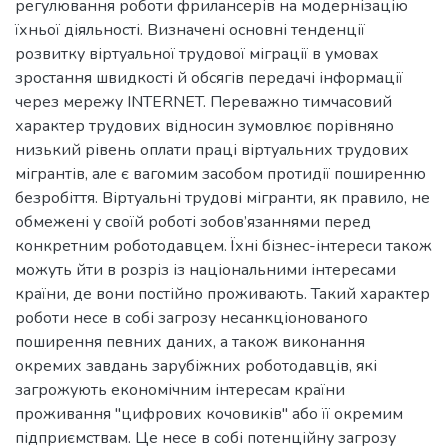
регулювання роботи фрилансерів на модернізацію
їхньої діяльності. Визначені основні тенденції
розвитку віртуальної трудової міграції в умовах
зростання швидкості й обсягів передачі інформації
через мережу INTERNET. Переважно тимчасовий
характер трудових відносин зумовлює порівняно
низький рівень оплати праці віртуальних трудових
мігрантів, але є вагомим засобом протидії поширенню
безробіття. Віртуальні трудові мігранти, як правило, не
обмежені у своїй роботі зобов’язаннями перед
конкретним роботодавцем. Їхні бізнес-інтереси також
можуть йти в розріз із національними інтересами
країни, де вони постійно проживають. Такий характер
роботи несе в собі загрозу несанкціонованого
поширення певних даних, а також виконання
окремих завдань зарубіжних роботодавців, які
загрожують економічним інтересам країни
проживання "цифрових кочовиків" або її окремим
підприємствам. Це несе в собі потенційну загрозу