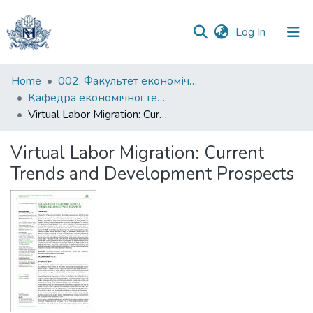
(current)
Log In
Communities
Home
002. Факультет економічних наук
&
Кафедра економічної теорії
Collections
Virtual Labor Migration: Current Trends and Development Prospects
All of DSpace
Virtual Labor Migration: Current
Trends and Development Prospects
Statistics