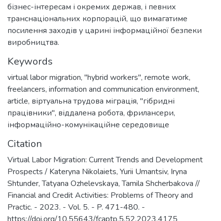
бізнес-інтересам і окремих держав, і певних
транснаціональних корпорацій, що вимагатиме
посилення заходів у царині інформаційної безпеки
виробництва.
Keywords
virtual labor migration
,
"hybrid workers"
,
remote work
,
freelancers
,
information and communication environment
,
article
,
віртуальна трудова міграція
,
"гібридні
працівники"
,
віддалена робота
,
фрилансери
,
інформаційно-комунікаційне середовище
Citation
Virtual Labor Migration: Current Trends and Development
Prospects / Kateryna Nikolaiets, Yurii Umantsiv, Iryna
Shtunder, Tatyana Ozhelevskaya, Tamila Shcherbakova //
Financial and Credit Activities: Problems of Theory and
Practic. - 2023. - Vol. 5. - P. 471-480. -
https://doi.org/10.55643/fcaptp.5.52.2023.4175