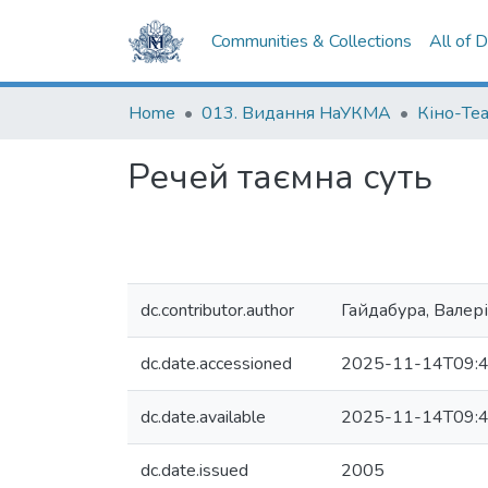
Communities & Collections
All of 
Home
013. Видання НаУКМА
Кіно-Те
Речей таємна суть
dc.contributor.author
Гайдабура, Валер
dc.date.accessioned
2025-11-14T09:4
dc.date.available
2025-11-14T09:4
dc.date.issued
2005