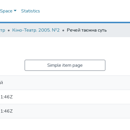
DSpace
Statistics
атр
Кіно-Театр. 2005. №2
Речей таємна суть
Simple item page
ій
1:46Z
1:46Z