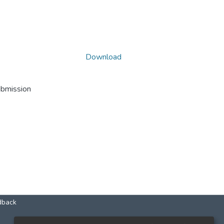
Download
ubmission
dback