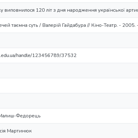
ку виповнилося 120 літ з дня народження української арт
чей таємна суть / Валерій Гайдабура // Кіно-Театр. - 2005. -
ma.edu.ua/handle/123456789/37532
 Малиш-Федорець
асія Мартинюк