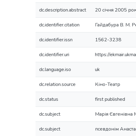
dc.description.abstract
20 січня 2005 ро
dc.identifier.citation
Гайдабура В. М. Ре
dc.identifier.issn
1562-3238
dc.identifier.uri
https://ekmair.uk
dc.language.iso
uk
dc.relation.source
Кіно-Театр
dc.status
first published
dc.subject
Марія Євгенівна
dc.subject
псевдонім Анаст