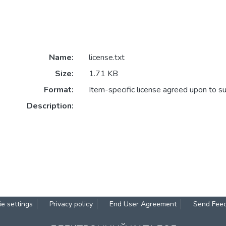
Name:
license.txt
Size:
1.71 KB
Format:
Item-specific license agreed upon to s
Description:
e settings
Privacy policy
End User Agreement
Send Fee