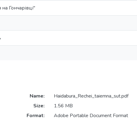
 на Гончарівці"
ь
Name:
Haidabura_Rechei_taiemna_sut.pdf
Size:
1.56 MB
Format:
Adobe Portable Document Format