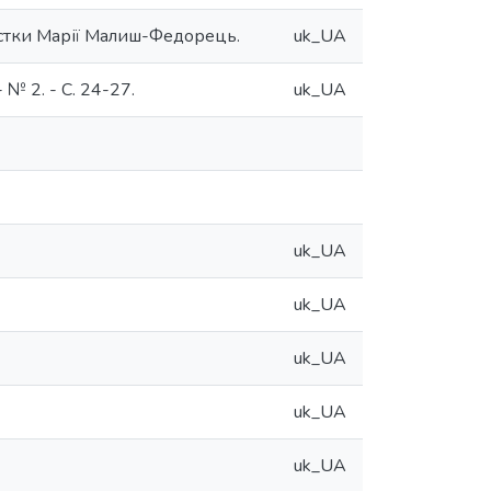
истки Марії Малиш-Федорець.
uk_UA
 № 2. - С. 24-27.
uk_UA
uk_UA
uk_UA
uk_UA
uk_UA
uk_UA