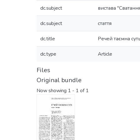
dc.subject
вистава "Сватання
dc.subject
стаття
dc.title
Речей таємна сут
dc.type
Article
Files
Original bundle
Now showing
1 - 1 of 1