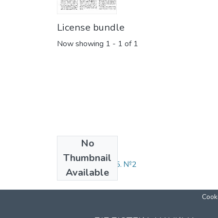
License bundle
Now showing
1 - 1 of 1
No
Collections
Thumbnail
Кіно-Театр. 2005. №2
Available
Cooki