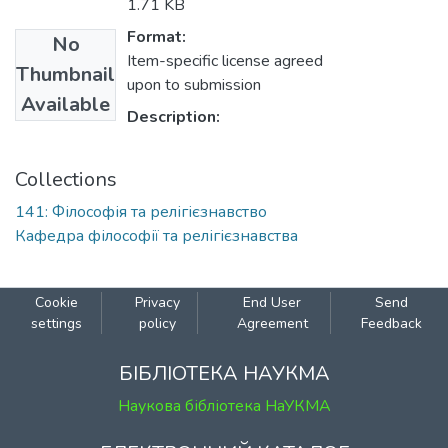
1.71 KB
Format:
No
Item-specific license agreed
Thumbnail
upon to submission
Available
Description:
Collections
141: Філософія та релігієзнавство
Кафедра філософії та релігієзнавства
Cookie
Privacy
End User
Send
settings
policy
Agreement
Feedback
БІБЛІОТЕКА НАУКМА
Наукова бібліотека НаУКМА