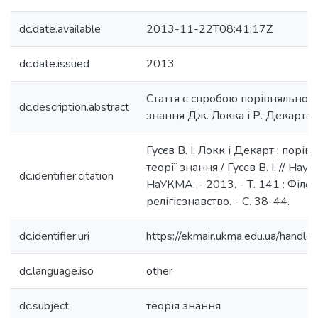
dc.date.available
2013-11-22T08:41:17Z
dc.date.issued
2013
Стаття є спробою порівняльного 
dc.description.abstract
знання Дж. Локка і Р. Декарта.
Гусєв В. І. Локк і Декарт : порі
теорії знання / Гусєв В. І. // Нау
dc.identifier.citation
НаУКМА. - 2013. - Т. 141 : Філос
релігієзнавство. - С. 38-44.
dc.identifier.uri
https://ekmair.ukma.edu.ua/hand
dc.language.iso
other
dc.subject
теорія знання