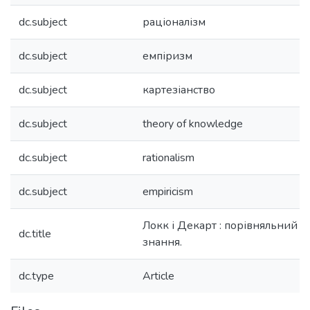
dc.subject
раціоналізм
dc.subject
емпіризм
dc.subject
картезіанство
dc.subject
theory of knowledge
dc.subject
rationalism
dc.subject
empiricism
Локк і Декарт : порівняльний ан
dc.title
знання.
dc.type
Article