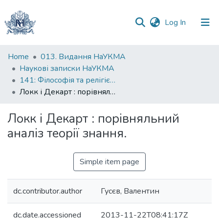
(current)
Log In
Communities
Home
013. Видання НаУКМА
&
Наукові записки НаУКМА
Collections
141: Філософія та релігієзнавство
Локк і Декарт : порівняльний аналіз теорії знання.
All of DSpace
Локк і Декарт : порівняльний
Statistics
аналіз теорії знання.
Simple item page
dc.contributor.author
Гусєв, Валентин
dc.date.accessioned
2013-11-22T08:41:17Z