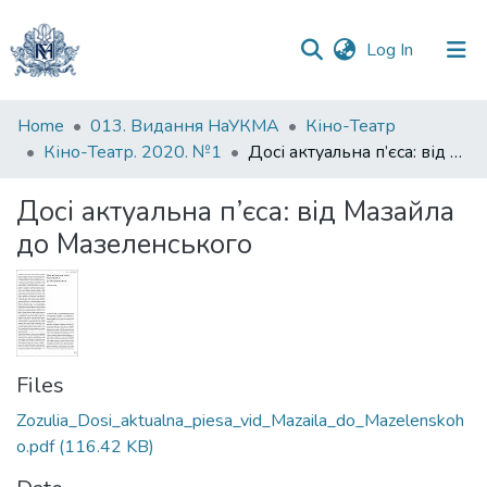
(current)
Log In
Communities
Home
013. Видання НаУКМА
Кіно-Театр
&
Кіно-Театр. 2020. №1
Досі актуальна п’єса: від Мазайла до Мазеленського
Collections
Досі актуальна п’єса: від Мазайла
All of DSpace
до Мазеленського
Statistics
Files
Zozulia_Dosi_aktualna_piesa_vid_Mazaila_do_Mazelenskoh
o.pdf
(116.42 KB)