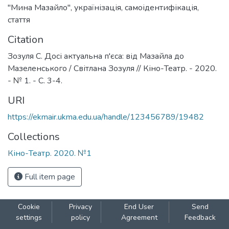
"Мина Мазайло"
,
українізація
,
самоідентифікація
,
стаття
Citation
Зозуля С. Досі актуальна п'єса: від Мазайла до
Мазеленського / Світлана Зозуля // Кіно-Театр. - 2020.
- № 1. - С. 3-4.
URI
https://ekmair.ukma.edu.ua/handle/123456789/19482
Collections
Кіно-Театр. 2020. №1
Full item page
Cookie
Privacy
End User
Send
settings
policy
Agreement
Feedback