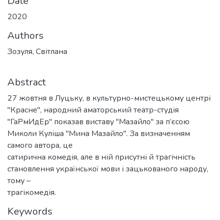
Date
2020
Authors
Зозуля, Світлана
Abstract
27 жовтня в Луцьку, в культурно-мистецькому центрі
"Красне", народний аматорський театр-студія
"ГаРмИдЕр" показав виставу "Мазайло" за п’єсою
Миколи Куліша "Мина Мазайло". За визначенням
самого автора, це
сатирична комедія, але в ній присутні й трагічність
становлення української мови і зацькованого народу,
тому –
трагікомедія.
Keywords