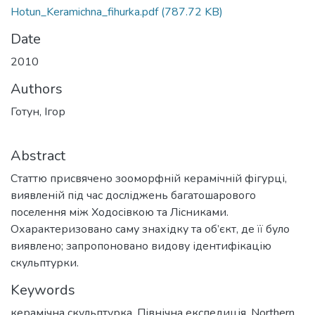
Hotun_Keramichna_fihurka.pdf
(787.72 KB)
Date
2010
Authors
Готун, Ігор
Abstract
Статтю присвячено зооморфній керамічній фігурці,
виявленій під час досліджень багатошарового
поселення між Ходосівкою та Лісниками.
Охарактеризовано саму знахідку та об’єкт, де її було
виявлено; запропоновано видову ідентифікацію
скульптурки.
Keywords
керамічна скульптурка
,
Північна експедиція
,
Northern