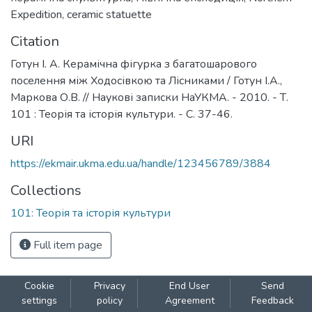
Expedition
,
ceramic statuette
Citation
Готун І. А. Керамічна фігурка з багатошарового
поселення між Ходосівкою та Лісниками / Готун І.А.,
Маркова О.В. // Наукові записки НаУКМА. - 2010. - Т.
101 : Теорія та історія культури. - С. 37-46.
URI
https://ekmair.ukma.edu.ua/handle/123456789/3884
Collections
101: Теорія та історія культури
Full item page
Cookie
Privacy
End User
Send
settings
policy
Agreement
Feedback