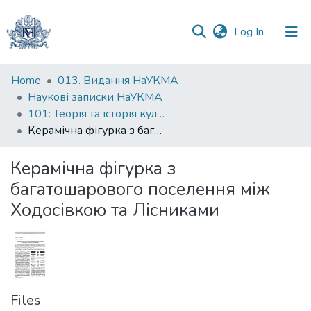
(current)
Log In
Communities
Home
013. Видання НаУКМА
&
Наукові записки НаУКМА
Collections
101: Теорія та історія культури
Керамічна фігурка з багатошарового поселення між Ходосівкою та Лісниками
All of DSpace
Керамічна фігурка з
Statistics
багатошарового поселення між
Ходосівкою та Лісниками
Files