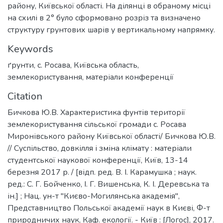
району, Київської області. На ділянці в обраному місці
на схилі в 2° було сформовано розріз та визначено
структуру грунтових шарів у вертикальному напрямку.
Keywords
ґрунти
,
с. Росава
,
Київська область
,
землекористування
,
матеріали конференції
Citation
Бичкова Ю.В. Характеристика фунтів території
землекористування сільської громади с. Росава
Миронівського району Київської області/ Бичкова Ю.В.
// Суспільство, довкілля і зміна клімату : матеріали
студентської наукової конференції, Київ, 13-14
березня 2017 р. / [відп. ред. В. І. Карамушка ; наук.
ред.: С. Г. Бойченко, І. Г. Вишенська, К. І. Деревська та
ін.] ; Нац. ун-т "Києво-Могилянська академія",
Представництво Польської академії наук в Києві, Ф-т
природничих наук, Каф. екології. - Київ : [Логос], 2017.