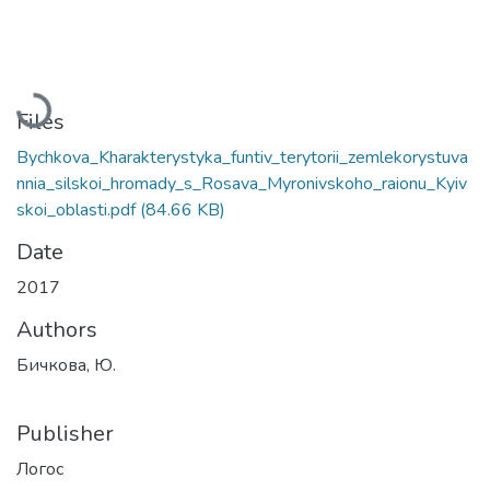
Loading...
Files
Bychkova_Kharakterystyka_funtiv_terytorii_zemlekorystuva
nnia_silskoi_hromady_s_Rosava_Myronivskoho_raionu_Kyiv
skoi_oblasti.pdf
(84.66 KB)
Date
2017
Authors
Бичкова, Ю.
Publisher
Логос