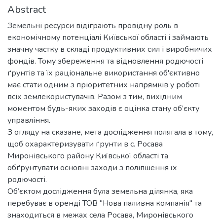
Abstract
Земельні ресурси відіграють провідну роль в
економічному потенціалі Київської області і займають
значну частку в складі продуктивних сил і виробничих
фондів. Тому збереження та відновлення родючості
ґрунтів та їх раціональне використання об'єктивно
має стати одним з пріоритетних напрямків у роботі
всіх землекористувачів. Разом з тим, вихідним
моментом будь-яких заходів є оцінка стану об’єкту
управління.
З огляду на сказане, мета дослідження полягала в тому,
щоб охарактеризувати ґрунти в с. Росава
Миронівського району Київської області та
обґрунтувати основні заходи з поліпшення їх
родючості.
Об’єктом дослідження була земельна ділянка, яка
перебуває в оренді ТОВ "Нова паливна компанія" та
знаходиться в межах села Росава, Миронівського