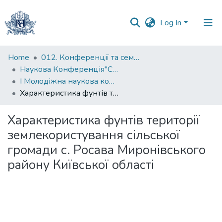
Log In
Communities
Home
012. Конференції та семінари НаУКМА
&
Наукова Конференція"Суспільство, довкілля та зміна клімату"
Collections
I Молодіжна наукова конференція "Суспільство, довкілля та зміна клімату" (2017)
Характеристика фунтів території землекористування сільської громади с. Росава Миронівського району Київської області
All of DSpace
Характеристика фунтів території
Statistics
землекористування сільської
громади с. Росава Миронівського
району Київської області