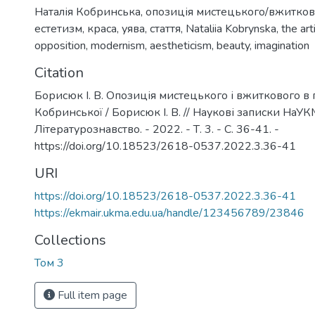
Наталія Кобринська
,
опозиція мистецького/вжитков
естетизм
,
краса
,
уява
,
стаття
,
Nataliia Kobrynska
,
the art
opposition
,
modernism
,
aestheticism
,
beauty
,
imagination
Citation
Борисюк І. В. Опозиція мистецького і вжиткового в 
Кобринської / Борисюк І. В. // Наукові записки НаУК
Літературознавство. - 2022. - Т. 3. - С. 36-41. -
https://doi.org/10.18523/2618-0537.2022.3.36-41
URI
https://doi.org/10.18523/2618-0537.2022.3.36-41
https://ekmair.ukma.edu.ua/handle/123456789/23846
Collections
Том 3
Full item page