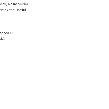
ого
,
модернізм
,
istic / the useful
прозі Н.
МА.