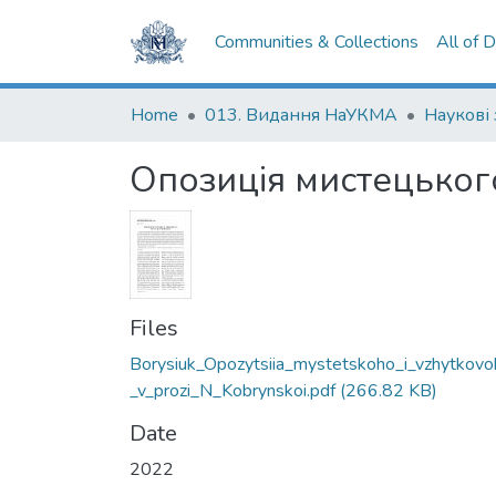
Communities & Collections
All of 
Home
013. Видання НаУКМА
Опозиція мистецького
Files
Borysiuk_Opozytsiia_mystetskoho_i_vzhytkovo
_v_prozi_N_Kobrynskoi.pdf
(266.82 KB)
Date
2022