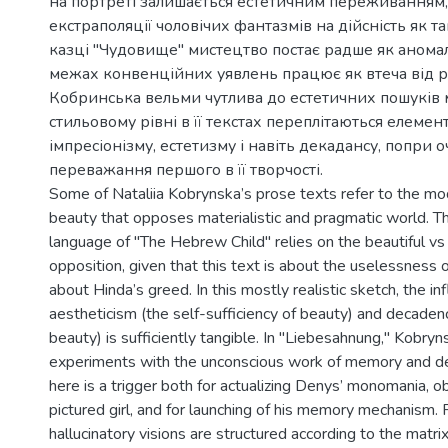
на портреті залишається естетичним переживанням,
екстраполяції чоловічих фантазмів на дійсність як та
казці "Чудовище" мистецтво постає радше як аномал
межах конвенційних уявлень працює як втеча від р
Кобринська вельми чутлива до естетичних пошуків м
стильовому рівні в її текстах переплітаються елемен
імпресіонізму, естетизму і навіть декадансу, попри 
переважання першого в її творчості.
Some of Nataliia Kobrynska’s prose texts refer to the mod
beauty that opposes materialistic and pragmatic world. T
language of "The Hebrew Child" relies on the beautiful vs
opposition, given that this text is about the uselessness 
about Hinda’s greed. In this mostly realistic sketch, the in
aestheticism (the self-sufficiency of beauty) and decadence
beauty) is sufficiently tangible. In "Liebesahnung," Kobryn
experiments with the unconscious work of memory and des
here is a trigger both for actualizing Denys’ monomania, 
pictured girl, and for launching of his memory mechanism. 
hallucinatory visions are structured according to the matri