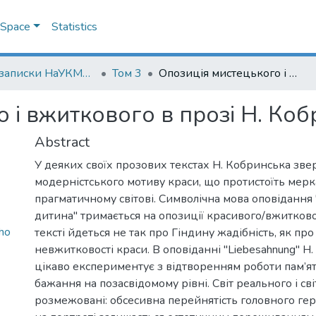
DSpace
Statistics
Наукові записки НаУКМА. Літературознавство
Том 3
Опозиція мистецького і вжиткового в прозі Н. Кобринської
 і вжиткового в прозі Н. Коб
Abstract
У деяких своїх прозових текстах Н. Кобринська зве
модерністського мотиву краси, що протистоїть мерк
прагматичному світові. Символічна мова оповідання
дитина" тримається на опозиції красивого/вжитков
ho
тексті йдеться не так про Гіндину жадібність, як пр
невжитковості краси. В оповіданні "Liebesahnung" Н
цікаво експериментує з відтворенням роботи пам’ят
бажання на позасвідомому рівні. Світ реального і сві
розмежовані: обсесивна перейнятість головного ге