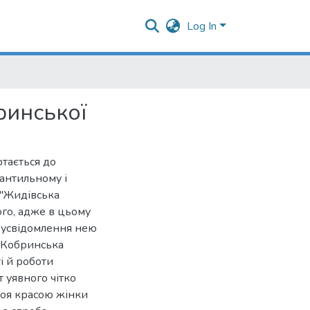
Log In
ринської
ртається до
антильному і
 "Жидівська
ого, адже в цьому
о усвідомлення нею
. Кобринська
і й роботи
т уявного чітко
роя красою жінки