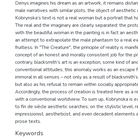
Denys imagines his dream as an artwork, it remains distant
male narratives with similar plots, the object of aesthetic 
Kobrynska’s text is not a real woman but a portrait that h
The real and the imaginary are clearly separated: the pro
with the beautiful woman in the painting is in fact an aest
an attempt to extrapolate the male phantasm to a real e
fruitless. In "The Creature", the principle of reality is man
concept of an honest and morally consistent job for the p
contrary, blacksmith’s art is an exception, some kind of a
conventional attitudes, this anomaly works as an escape fro
immoral in all senses – not only as a result of blacksmith’s 
but also as his refusal to remain within socially appropria
Accordingly, the process of creation is treated here as a r
with a conventional worldview. To sum up, Kobrynska is e
to fin de siècle aesthetic searches; on the stylistic level, r
impressionist, aestheticist, and even decadent elements a
prose texts.
Keywords