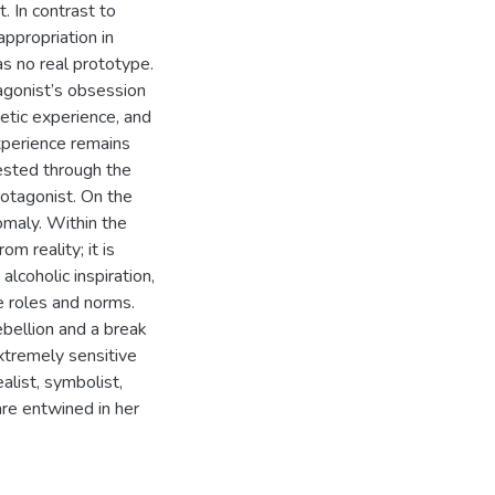
. In contrast to
appropriation in
as no real prototype.
tagonist’s obsession
hetic experience, and
xperience remains
ifested through the
rotagonist. On the
nomaly. Within the
m reality; it is
alcoholic inspiration,
te roles and norms.
ebellion and a break
xtremely sensitive
ealist, symbolist,
re entwined in her