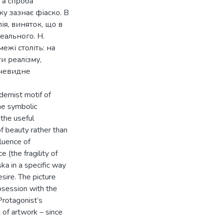
 а спроба
ку зазнає фіаско. В
ія, виняток, що в
еального. Н.
ежі століть: на
ти реалізму,
очевидне
ernist motif of
he symbolic
 the useful
of beauty rather than
fluence of
 (the fragility of
ska in a specific way
ire. The picture
obsession with the
Protagonist’s
x of artwork – since