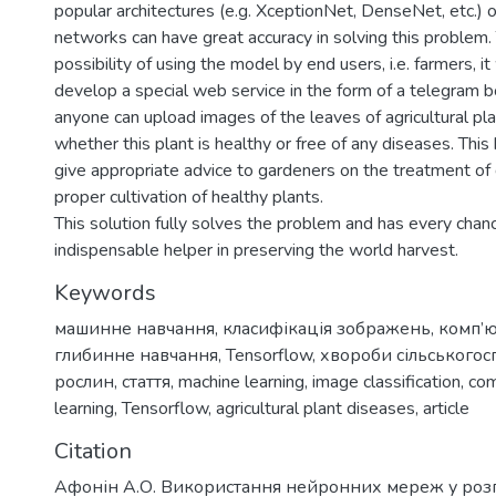
popular architectures (e.g. XceptionNet, DenseNet, etc.) 
networks can have great accuracy in solving this problem. 
possibility of using the model by end users, i.e. farmers, i
develop a special web service in the form of a telegram bo
anyone can upload images of the leaves of agricultural pl
whether this plant is healthy or free of any diseases. This 
give appropriate advice to gardeners on the treatment of
proper cultivation of healthy plants.
This solution fully solves the problem and has every cha
indispensable helper in preserving the world harvest.
Keywords
машинне навчання
,
класифікація зображень
,
комп’ю
глибинне навчання
,
Tensorflow
,
хвороби сільського
рослин
,
стаття
,
machine learning
,
image classification
,
com
learning
,
Tensorflow
,
agricultural plant diseases
,
article
Citation
Афонін А.О. Використання нейронних мереж у розп