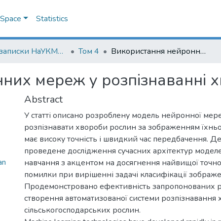
DSpace
Statistics
Наукові записки НаУКМА. Комп'ютерні науки
Том 4
Використання нейронних мереж у розпізнаванні хвороб рослин
них мереж у розпізнаванні 
Abstract
У статті описано розроблену модель нейронної мере
розпізнавати хвороби рослин за зображенням їхньо
має високу точність і швидкий час передбачення. Д
проведене дослідження сучасних архітектур модел
an
навчання з акцентом на досягнення найвищої точно
помилки при вирішенні задачі класифікації зображе
Продемонстровано ефективність запропонованих р
створення автоматизованої системи розпізнавання 
сільськогосподарських рослин.