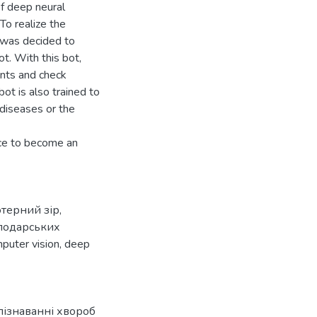
of deep neural
To realize the
t was decided to
t. With this bot,
ants and check
bot is also trained to
 diseases or the
nce to become an
терний зір
,
сподарських
puter vision
,
deep
ізнаванні хвороб