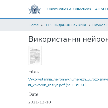
Communities & Collections
All of 
Home
013. Видання НаУКМА
Використання нейрон
Files
Vykorystannia_neironnykh_merezh_u_rozpiznav
ni_khvorob_roslyn.pdf
(591.39 KB)
Date
2021-12-10