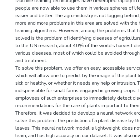
Machine learning technologies have developed rapidly in r
people are now able to use them in various spheres of life
easier and better. The agro-industry is not lagging behind
more and more problems in this area are solved with the 
learning algorithms. However, among the problems that 
solved is the problem of identifying diseases of agricultur
to the UN research, about 40% of the world’s harvest di
various diseases, most of which could be avoided through 
and treatment.
To solve this problem, we offer an easy, accessible servic
which will allow one to predict by the image of the plant 
sick or healthy, or whether it needs any help or intrusion. T
indispensable for small farms engaged in growing crops. Th
employees of such enterprises to immediately detect dis
recommendations for the care of plants important to them
Therefore, it was decided to develop a neural network arch
solve this problem: the prediction of a plant disease by th
leaves. This neural network model is lightweight, does no
learn, and has high accuracy on our dataset. It was also i