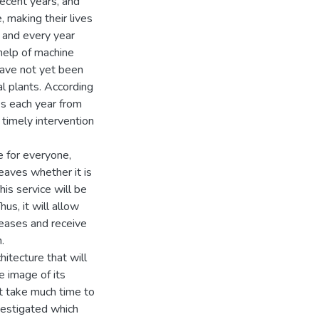
ecent years, and
, making their lives
, and every year
help of machine
have not yet been
al plants. According
es each year from
timely intervention
e for everyone,
leaves whether it is
his service will be
us, it will allow
eases and receive
.
itecture that will
e image of its
t take much time to
nvestigated which