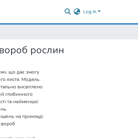
Log In
хвороб рослин
жі, що дає змогу
го листя. Модель
етально висвітлено
ей глибинного
сті та найменшої
нь.
ішень на прикладі
хвороб