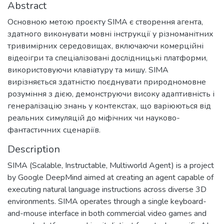
Abstract
Основною метою проєкту SIMA є створення агента,
здатного виконувати мовні інструкції у різноманітних
тривимірних середовищах, включаючи комерційні
відеоігри та спеціалізовані дослідницькі платформи,
використовуючи клавіатуру та мишу. SIMA
вирізняється здатністю поєднувати природномовне
розуміння з дією, демонструючи високу адаптивність і
генералізацію знань у контекстах, що варіюються від
реальних симуляцій до міфічних чи науково-
фантастичних сценаріїв.
Description
SIMA (Scalable, Instructable, Multiworld Agent) is a project
by Google DeepMind aimed at creating an agent capable of
executing natural language instructions across diverse 3D
environments. SIMA operates through a single keyboard-
and-mouse interface in both commercial video games and