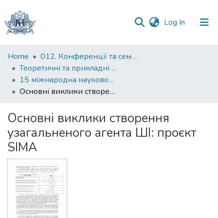
(current)
Log In
Communities
Home
012. Конференції та семінари НаУКМА
&
Теоретичні та прикладні аспекти побудови програмних систем
Collections
15 міжнародна науково-практична конференція
Основні виклики створення узагальненого агента ШІ: проєкт SIMA
All of DSpace
Основні виклики створення
Statistics
узагальненого агента ШІ: проєкт
SIMA