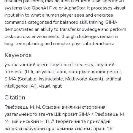
research platforms, making it distinct from task-specific AI
systems like OpenAI Five or AlphaStar. It processes visual
input akin to what a human player sees and executes
commands categorized for balanced skill training. SIMA
demonstrates an ability to transfer knowledge and perform
tasks across environments, though challenges remain in
long-term planning and complex physical interactions.
Keywords
узагальнений агент штучного інтелекту
,
штучний
інтелект (ШІ)
,
візуальні дані
,
матеріали конференції
,
SIMA (Scalable, Instructable, Multiworld Agent)
,
artificial
intelligence (AI)
,
visual input
Citation
Глибовець М. М. Основні виклики створення
узагальненого агента ШІ: проєкт SIMA / Глибовець М.
М., Бачинський Н. П. // Теоретичні та прикладні
аспекти побудови програмних систем : працi 15