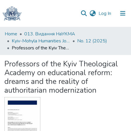
(current)
Log In
Communities
Home
013. Видання НаУКМА
&
Kyiv-Mohyla Humanities Journal
No. 12 (2025)
Collections
Professors of the Kyiv Theological Academy on educational reform: dreams and the reality of authoritarian modernization
All of DSpace
Professors of the Kyiv Theological
Academy on educational reform:
Statistics
dreams and the reality of
authoritarian modernization