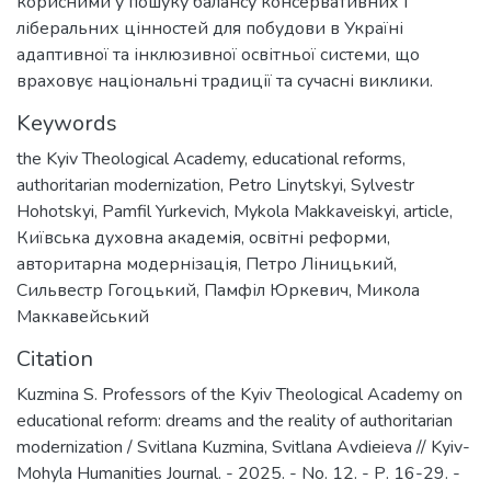
корисними у пошуку балансу консервативних і
ліберальних цінностей для побудови в Україні
адаптивної та інклюзивної освітньої системи, що
враховує національні традиції та сучасні виклики.
Keywords
the Kyiv Theological Academy
,
educational reforms
,
authoritarian modernization
,
Petro Linytskyi
,
Sylvestr
Hohotskyi
,
Pamfil Yurkevich
,
Mykola Makkaveiskyi
,
article
,
Київська духовна академія
,
освітні реформи
,
авторитарна модернізація
,
Петро Ліницький
,
Сильвестр Гогоцький
,
Памфіл Юркевич
,
Микола
Маккавейський
Citation
Kuzmina S. Professors of the Kyiv Theological Academy on
educational reform: dreams and the reality of authoritarian
modernization / Svitlana Kuzmina, Svitlana Avdieieva // Kyiv-
Mohyla Humanities Journal. - 2025. - No. 12. - Р. 16-29. -