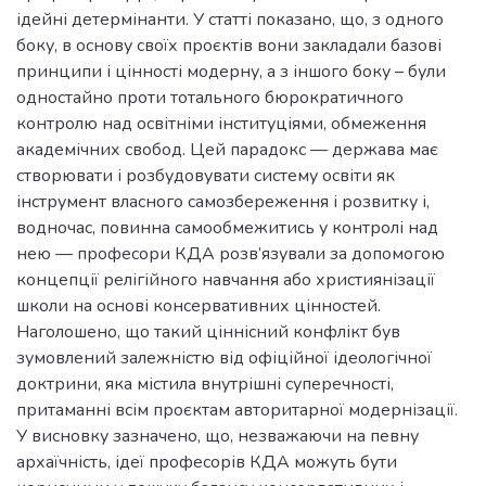
ідейні детермінанти. У статті показано, що, з одного
боку, в основу своїх проєктів вони закладали базові
принципи і цінності модерну, а з іншого боку – були
одностайно проти тотального бюрократичного
контролю над освітніми інституціями, обмеження
академічних свобод. Цей парадокс — держава має
створювати і розбудовувати систему освіти як
інструмент власного самозбереження і розвитку і,
водночас, повинна самообмежитись у контролі над
нею — професори КДА розв’язували за допомогою
концепції релігійного навчання або християнізації
школи на основі консервативних цінностей.
Наголошено, що такий ціннісний конфлікт був
зумовлений залежністю від офіційної ідеологічної
доктрини, яка містила внутрішні суперечності,
притаманні всім проєктам авторитарної модернізації.
У висновку зазначено, що, незважаючи на певну
архаїчність, ідеї професорів КДА можуть бути