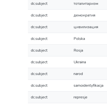
dc.subject
тоталитаризм
dc.subject
демократия
dc.subject
цивилизация
dc.subject
Polska
dc.subject
Rosja
dc.subject
Ukraina
dc.subject
narod
dc.subject
samoidentyfikacja
dc.subject
represje