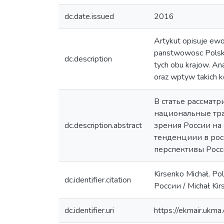
dc.date.issued
2016
Artykut opisuje ewo
panstwowosc Polski
dc.description
tych obu krajow. Ana
oraz wptyw takich ko
В статье рассмат
национальные тра
dc.description.abstract
зрения России на
тенденциии в рос
перспективы Росс
Kirsenko Michał. P
dc.identifier.citation
России / Michał Kirs
dc.identifier.uri
https://ekmair.uk