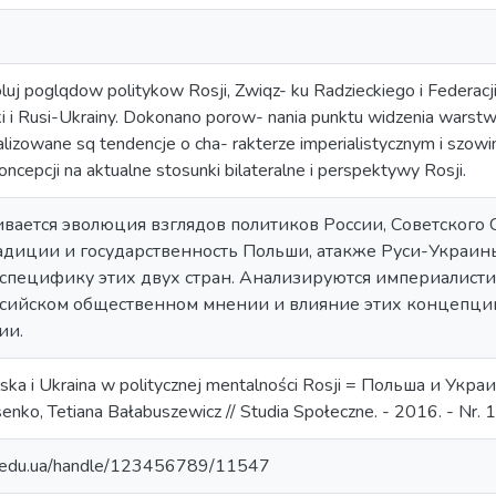
luj poglqdow politykow Rosji, Zwiqz- ku Radzieckiego i Federacj
 i Rusi-Ukrainy. Dokonano porow- nania punktu widzenia warstw
lizowane sq tendencje o cha- rakterze imperialistycznym i szowin
ncepcji na aktualne stosunki bilateralne i perspektywy Rosji.
ривается эволюция взглядов политиков России, Советского
диции и государственность Польши, атакже Руси-Украин
 специфику этих двух стран. Анализируются империалист
сийском общественном мнении и влияние этих концепци
ии.
olska i Ukraina w politycznej mentalności Rosji = Польша и У
enko, Tetiana Bałabuszewicz // Studia Społeczne. - 2016. - Nr. 1
ma.edu.ua/handle/123456789/11547