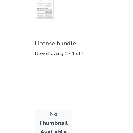
License bundle
Now showing
1 - 1 of 1
No
Collections
Thumbnail
Кафедра історії
Available