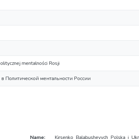
olitycznej mentalności Rosji
 в Политической ментальности России
Name:
Kirsenko_Balabushevych_Polska_i_Ukra