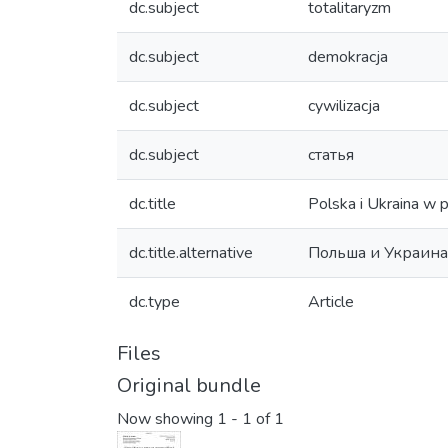
dc.subject
totalitaryzm
dc.subject
demokracja
dc.subject
cywilizacja
dc.subject
статья
dc.title
Polska i Ukraina w p
dc.title.alternative
Польша и Украина
dc.type
Article
Files
Original bundle
Now showing
1 - 1 of 1