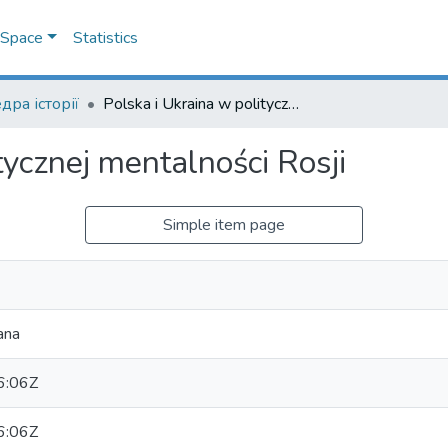
DSpace
Statistics
дра історії
Polska i Ukraina w politycznej mentalności Rosji
tycznej mentalności Rosji
Simple item page
ana
6:06Z
6:06Z