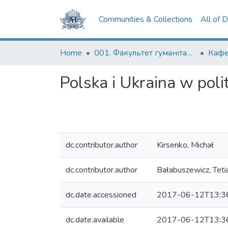
Communities & Collections
All of 
Home
001. Факультет гуманітарних наук
Кафе
Polska i Ukraina w poli
dc.contributor.author
Kirsenko, Michał
dc.contributor.author
Bałabuszewicz, Teti
dc.date.accessioned
2017-06-12T13:3
dc.date.available
2017-06-12T13:3