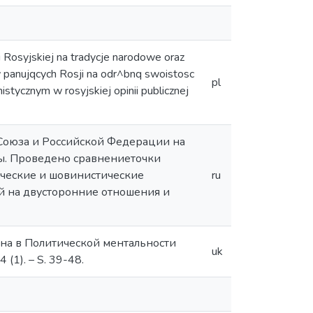
i Rosyjskiej na tradycje narodowe oraz
 panujqcych Rosji na odr^bnq swoistosc
pl
istycznym w rosyjskiej opinii publicznej
 Союза и Российской Федерации на
ы. Проведено сравнениеточки
ические и шовинистические
ru
й на двусторонние отношения и
краина в Политической ментальности
uk
4 (1). – S. 39-48.