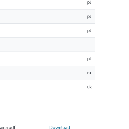
pl
pl
pl
pl
ru
uk
ina.pdf
Download