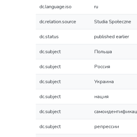
dc.language.iso
ru
dc.relation.source
Studia Społeczne
dc.status
published earlier
dc.subject
Польша
dc.subject
Россия
dc.subject
Украина
dc.subject
нация
dc.subject
самоидентифика
dc.subject
репрессии